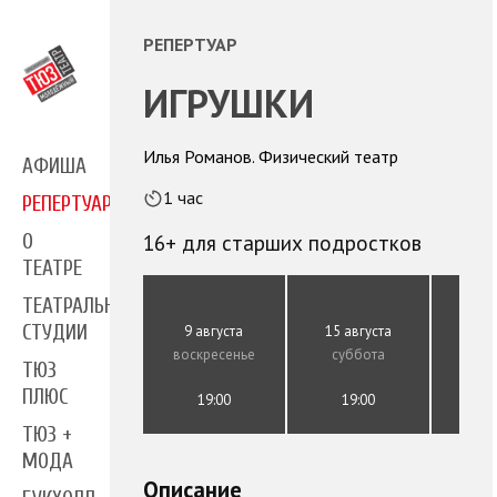
РЕПЕРТУАР
ИГРУШКИ
Илья Романов. Физический театр
АФИША
1 час
РЕПЕРТУАР
16+ для старших подростков
О
ТЕАТРЕ
ТЕАТРАЛЬНЫЕ
СТУДИИ
9 августа
15 августа
20 а
воскресенье
суббота
че
ТЮЗ
ПЛЮС
19:00
19:00
1
ТЮЗ +
МОДА
Описание