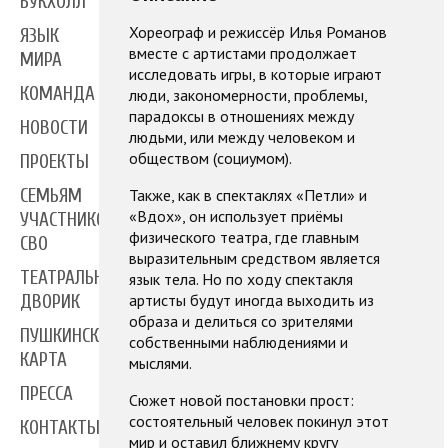
БУКХОЛЛ
Хореограф и режиссёр Илья Романов
ЯЗЫК
вместе с артистами продолжает
МИРА
исследовать игры, в которые играют
КОМАНДА
люди, закономерности, проблемы,
парадоксы в отношениях между
НОВОСТИ
людьми, или между человеком и
обществом (социумом).
ПРОЕКТЫ
Также, как в спектаклях «Петли» и
СЕМЬЯМ
«Вдох», он использует приёмы
УЧАСТНИКОВ
физического театра, где главным
СВО
выразительным средством является
ТЕАТРАЛЬНЫЙ
язык тела. Но по ходу спектакля
артисты будут иногда выходить из
ДВОРИК
образа и делиться со зрителями
ПУШКИНСКАЯ
собственными наблюдениями и
КАРТА
мыслями.
ПРЕССА
Сюжет новой постановки прост:
состоятельный человек покинул этот
КОНТАКТЫ
мир и оставил ближнему кругу