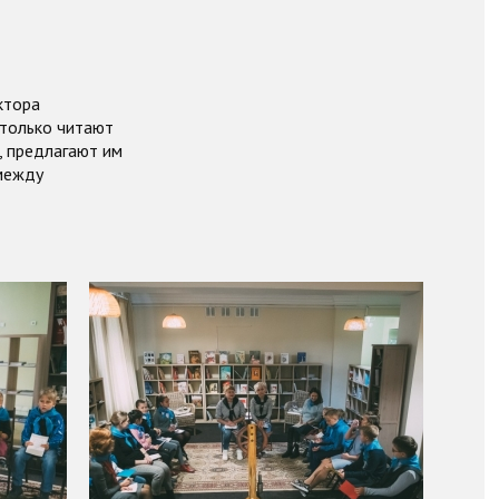
ктора
 только читают
, предлагают им
 между