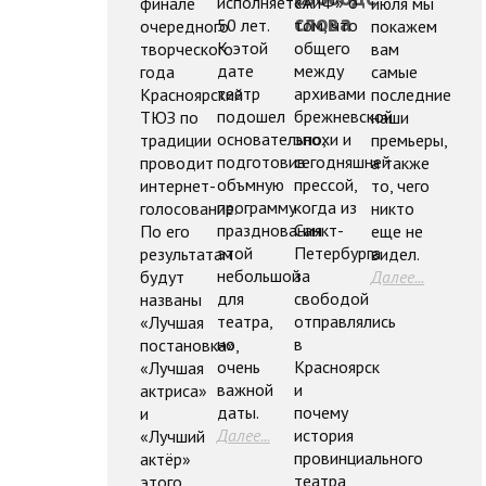
исполняется
«АиФ» о
финале
июля мы
слова
50 лет.
том, что
очередного
покажем
К этой
общего
творческого
вам
дате
между
года
самые
театр
архивами
Красноярский
последние
подошел
брежневской
ТЮЗ по
наши
основательно,
эпохи и
традиции
премьеры,
подготовив
сегодняшней
проводит
а также
объмную
прессой,
интернет-
то, чего
программу
когда из
голосование.
никто
празднования
Санкт-
По его
еще не
этой
Петербурга
результатам
видел.
небольшой
за
будут
Далее...
для
свободой
названы
театра,
отправлялись
«Лучшая
но
в
постановка»,
очень
Красноярск
«Лучшая
важной
и
актриса»
даты.
почему
и
Далее...
история
«Лучший
провинциального
актёр»
театра
этого