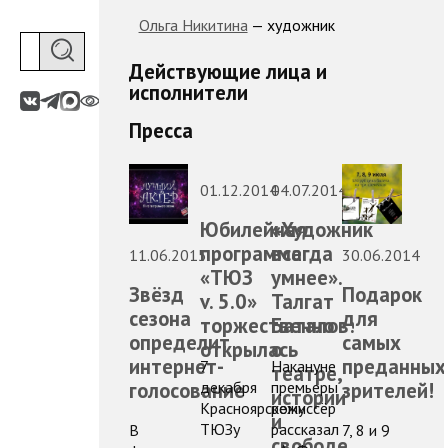
Ольга Никитина
— художник
Действующие лица и
исполнители
Пресса
01.12.2014
04.07.2014
Юбилейная
«Художник
программа
всегда
11.06.2015
30.06.2014
«ТЮЗ
умнее».
Звёзд
Подарок
v. 5.0»
Талгат
сезона
для
торжественно
Баталов:
определит
самых
открылась
о
интернет-
преданных
7
Накануне
театре,
декабря
премьеры
голосование
зрителей!
истории
Красноярскому
режиссёр
и
ТЮЗу
рассказал
В
7, 8 и 9
свободе