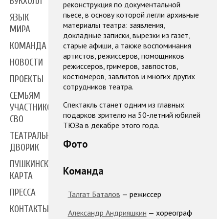
БУКХОЛЛ
реконструкция по документальной
пьесе, в основу которой легли архивные
ЯЗЫК
материалы театра: заявления,
МИРА
докладные записки, вырезки из газет,
старые афиши, а также воспоминания
КОМАНДА
артистов, режиссеров, помощников
НОВОСТИ
режиссеров, гримеров, завпостов,
костюмеров, завлитов и многих других
ПРОЕКТЫ
сотрудников театра.
СЕМЬЯМ
Спектакль станет одним из главных
УЧАСТНИКОВ
подарков зрителю на 50-летний юбилей
СВО
ТЮЗа в декабре этого года.
ТЕАТРАЛЬНЫЙ
Фото
ДВОРИК
ПУШКИНСКАЯ
Команда
КАРТА
ПРЕССА
Талгат Баталов
— режиссер
КОНТАКТЫ
Александр Андрияшкин
— хореограф