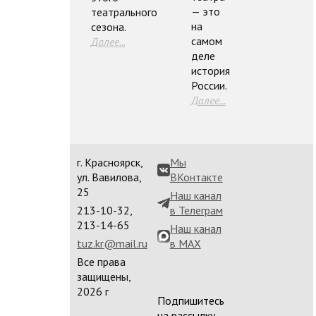
— это
театрального
на
сезона.
самом
Далее...
деле
история
России.
Далее...
г. Красноярск,
Мы
ул. Вавилова,
ВКонтакте
25
Наш канал
213-10-32,
в Телеграм
213-14-65
Наш канал
tuz.kr@mail.ru
в MAX
Все права
защищены,
2026 г
Подпишитесь
на рассылку