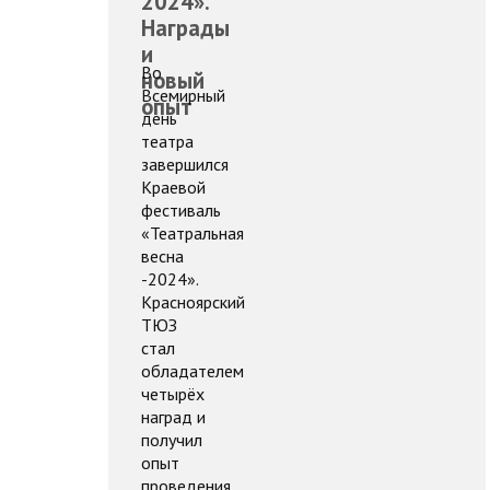
2024».
Награды
и
Во
новый
Всемирный
опыт
день
театра
завершился
Краевой
фестиваль
«Театральная
весна
-2024».
Красноярский
ТЮЗ
стал
обладателем
четырёх
наград и
получил
опыт
проведения