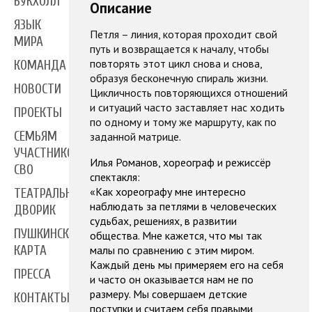
БУКХОЛЛ
Описание
ЯЗЫК
Петля – линия, которая проходит свой
МИРА
путь и возвращается к началу, чтобы
повторять этот цикл снова и снова,
КОМАНДА
образуя бесконечную спираль жизни.
НОВОСТИ
Цикличность повторяющихся отношений
и ситуаций часто заставляет нас ходить
ПРОЕКТЫ
по одному и тому же маршруту, как по
СЕМЬЯМ
заданной матрице.
УЧАСТНИКОВ
Илья Романов, хореограф и режиссёр
СВО
спектакля:
«Как хореографу мне интересно
ТЕАТРАЛЬНЫЙ
наблюдать за петлями в человеческих
ДВОРИК
судьбах, решениях, в развитии
ПУШКИНСКАЯ
общества. Мне кажется, что мы так
малы по сравнению с этим миром.
КАРТА
Каждый день мы примеряем его на себя
ПРЕССА
и часто он оказывается нам не по
размеру. Мы совершаем детские
КОНТАКТЫ
поступки и считаем себя правыми,