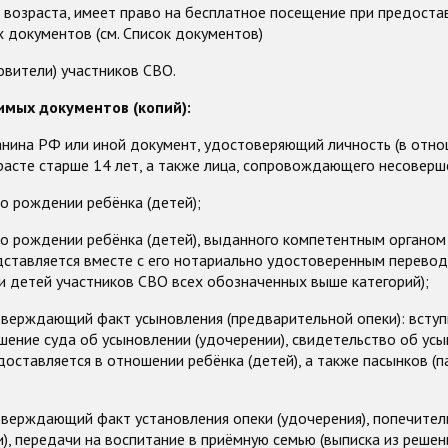
 возраста, имеет право на бесплатное посещение при предоста
 документов (см. Список документов)
вители) участников СВО.
имых документов (копий):
анина РФ или иной документ, удостоверяющий личность (в отн
расте старше 14 лет, а также лица, сопровождающего несоверш
о рождении ребёнка (детей);
 о рождении ребёнка (детей), выданного компетентным органом
дставляется вместе с его нотариально удостоверенным перевод
и детей участников СВО всех обозначенных выше категорий);
тверждающий факт усыновления (предварительной опеки): вступ
шение суда об усыновлении (удочерении), свидетельство об ус
доставляется в отношении ребёнка (детей), а также пасынков (п
тверждающий факт установления опеки (удочерения), попечител
), передачи на воспитание в приёмную семью (выписка из решен