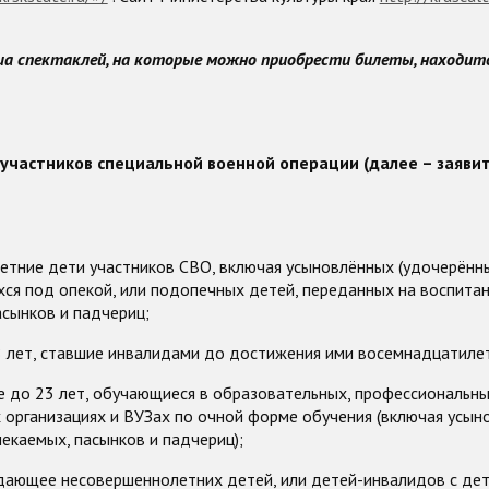
а спектаклей, на которые можно приобрести билеты, находитс
участников специальной военной операции (далее – заяви
етние дети участников СВО, включая усыновлённых (удочерённы
ся под опекой, или подопечных детей, переданных на воспита
асынков и падчериц;
8 лет, ставшие инвалидами до достижения ими восемнадцатилет
е до 23 лет, обучающиеся в образовательных, профессиональн
 организациях и ВУЗах по очной форме обучения (включая усын
пекаемых, пасынков и падчериц);
дающее несовершеннолетних детей, или детей-инвалидов с де