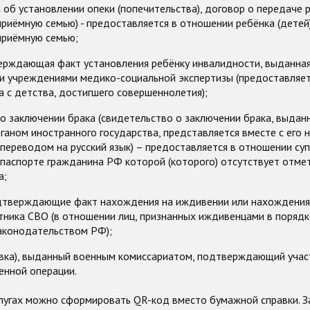
 об установлении опеки (попечительства), договор о передаче р
приёмную семью) - предоставляется в отношении ребёнка (детей
приёмную семью;
верждающая факт установления ребёнку инвалидности, выданн
и учреждениями медико-социальной экспертизы (предоставляет
 с детства, достигшего совершеннолетия);
о заключении брака (свидетельство о заключении брака, выдан
аном иностранного государства, представляется вместе с его 
ереводом на русский язык) – предоставляется в отношении супр
 паспорте гражданина РФ которой (которого) отсутствует отме
а;
дтверждающие факт нахождения на иждивении или нахождения
ника СВО (в отношении лиц, признанных иждивенцами в порядк
аконодательством РФ);
авка), выданный военным комиссариатом, подтверждающий учас
енной операции.
слугах можно сформировать QR-код вместо бумажной справки. 