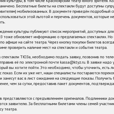
ия культуры, в том числе Красноярский театр юного зрителя. К
аничено. Бесплатные билеты на спектакли будут доступны супру
овителям) мобилизованных. В документе приведён подробный с
спользоваться этой льготой и перечень документов, которые 
ть.
ждения культуры публикуют список мероприятий, доступных для
З тоже обновляет информацию о предлагаемых спектаклях. Но
по афише на сайте театра. Через кнопку покупки билетов всегд
ме проверить наличие мест на спектакли и события театра.
 спектакли ТЮЗа, необходимо подать заявку, позвонив по теле
тправив её по электронной почте kassa@ktyz.ru. В заявке надо 
торый вы хотите пойти. Это необходимо, чтобы уточнить, есть л
 показ. Если их уже нет, наши специалисты постараются порек
ли занесут вас в лист ожидания на следующие показы. Получить
енее, чем за сутки, предоставив пакет документов, подтвержд
в представляются с предъявлением оригиналов. Подлинники до
ются заявителю. За бесплатными билетами члены семей участни
су театра.