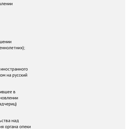
влении
ошении
еннолетних);
 иностранного
ом на русский
ившее в
ыновлении
адчериц)
ьства над
ия органа опеки