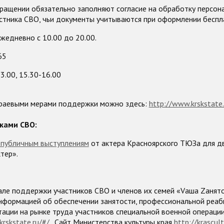
бращении обязательно заполняют согласие на обработку персон
астника СВО, чьи документы учитываются при оформлении беспл
жедневно с 10.00 до 20.00.
65
3.00, 15.30-16.00
краевыми мерами поддержки можно здесь:
http://www.krskstate.
иками СВО:
 публичным выступлениям
от актера Красноярского ТЮЗа для д
тер».
але поддержки участников СВО и членов их семей «Vаша Zанят
информацией об обеспечении занятости, профессиональной реаб
ации на рынке труда участников специальной военной операции
krskstate.ru/#/
. Сайт Министерства культуры края
http://krascult