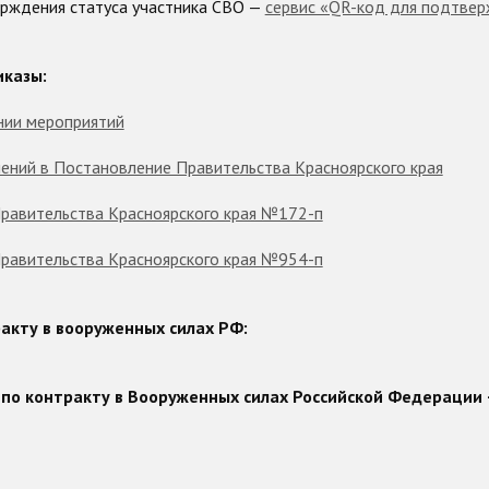
рждения статуса участника СВО —
сервис «QR-код для подтвер
иказы:
нии мероприятий
нений в Постановление Правительства Красноярского края
равительства Красноярского края №172-п
равительства Красноярского края №954-п
акту в вооруженных силах РФ:
 по контракту в Вооруженных силах Российской Федерации