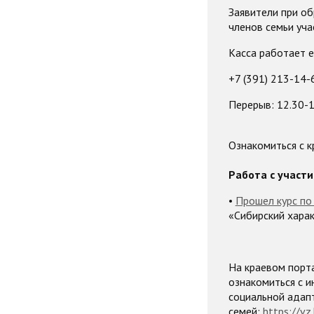
Заявители при о
членов семьи уч
Касса работает е
+7 (391) 213-14-
Перерыв: 12.30-1
Ознакомиться с 
Работа с участ
•
Прошел курс по
«Сибирский харак
На краевом порт
ознакомиться с 
социальной адапт
семей:
https://vz.