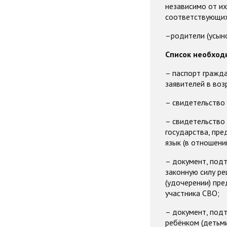
независимо от их
соответствующих
–родители (усыно
Список необход
– паспорт гражд
заявителей в воз
– свидетельство 
– свидетельство
государства, пре
язык (в отношени
– документ, под
законную силу ре
(удочерении) пре
участника СВО;
– документ, под
ребёнком (детьми