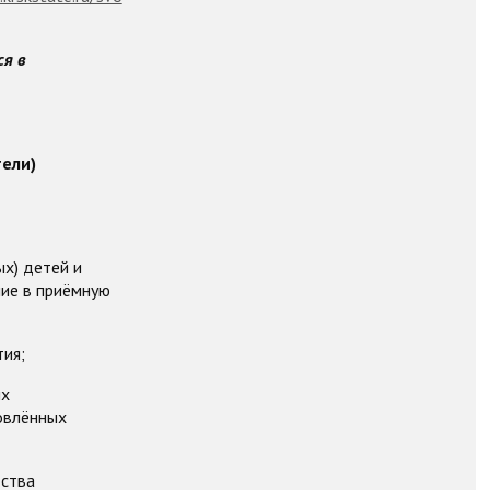
я в
тели)
х) детей и
ние в приёмную
ия;
ых
овлённых
тства