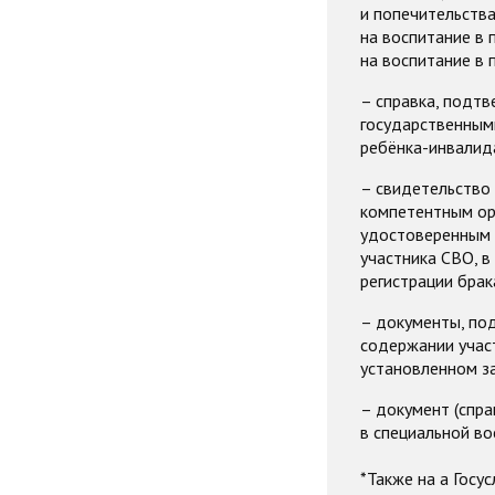
и попечительства
на воспитание в 
на воспитание в 
– справка, подт
государственным
ребёнка-инвалида
– свидетельство 
компетентным орг
удостоверенным п
участника СВО, в
регистрации брак
– документы, по
содержании участ
установленном з
– документ (спр
в специальной во
*Также на а Госу