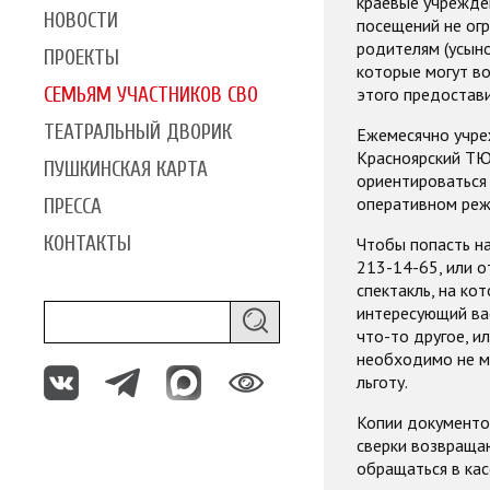
краевые учрежден
НОВОСТИ
посещений не огр
родителям (усын
ПРОЕКТЫ
которые могут во
этого предостави
СЕМЬЯМ УЧАСТНИКОВ СВО
ТЕАТРАЛЬНЫЙ ДВОРИК
Ежемесячно учре
Красноярский ТЮ
ПУШКИНСКАЯ КАРТА
ориентироваться 
оперативном режи
ПРЕССА
КОНТАКТЫ
Чтобы попасть на
213-14-65, или о
спектакль, на ко
интересующий вас
что-то другое, и
необходимо не м
льготу.
Копии документо
сверки возвраща
обращаться в кас