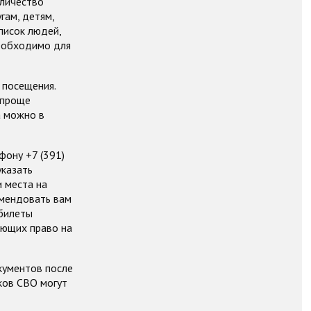
оличество
гам, детям,
писок людей,
необходимо для
 посещения.
 проще
а можно в
фону +7 (391)
указать
и места на
омендовать вам
 билеты
ающих право на
кументов после
ков СВО могут