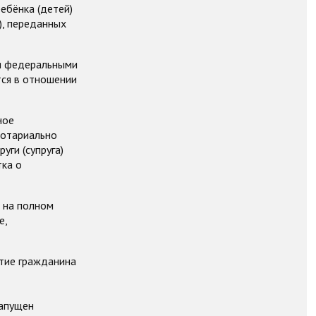
ебёнка (детей)
), переданных
ая федеральными
ся в отношении
ное
нотариально
уги (супруга)
тка о
 на полном
е,
тие гражданина
Запущен