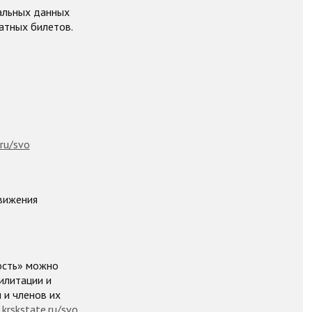
альных данных
атных билетов.
ru/svo
вижения
ость» можно
илитации и
 и членов их
.krskstate.ru/svo