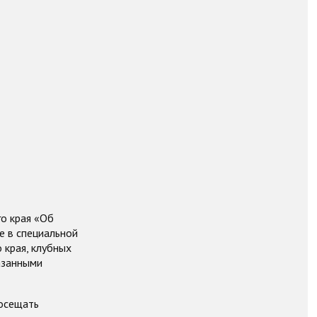
о края «Об
е в специальной
 края, клубных
азанными
посещать