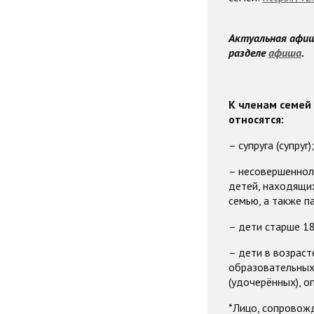
Актуальная афиш
разделе
афиша
.
К членам семей 
относятся:
– супруга (супруг);
– несовершеннол
детей, находящих
семью, а также п
– дети старше 1
– дети в возраст
образовательных
(удочерённых), о
*Лицо, сопровож