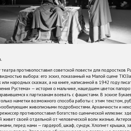
.
 театра противопоставил советской повести для подростков Ра
идностью выбора: его эскиз, показанный на Малой сцене ТЮЗа,
 или народных сказках, а на книге, написанной в 1942 году пис
чения Рустема» — история о мальчике, нашедшем цветок папоро
равившемся к партизанам воевать с фашистами. В эскизе Букае
только наметки возможного способа работы с этим текстом, ру
 изобилующим живописными подробностями. Архаичности и нек
режиссер противопоставил богатство сценической иллюзии: зд
 живет своей отдельной от человеческой воли жизнью. Актеро
рмами, перед нами — гардероб, шкаф, сундук. Хлопнет крышка, з