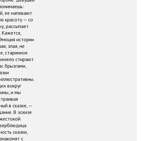
понимаешь:
й, ее напевают
ою красоту — со
ку, рассыпает
 Кажется,
 Эмоция истории
я, злая, не
е, старинное
рвенело стирают
ас брызгами,
азки
иллюстративны.
их вокруг
ины, и мы
страивая
ый в сказке, —
ание. В эскизе
 жестокой
м верблюдица
ость сказки,
знакомят с