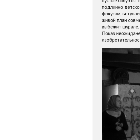
пустые силуэты т
подлинно детско
фокусам, вступае
живой план совме
выбежит шурале, 
Показ неожиданен
изобретательност