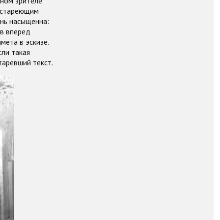
ьном зрителе
нестареющим
ань насыщенна:
ов вперед
мета в эскизе.
сли такая
таревший текст.