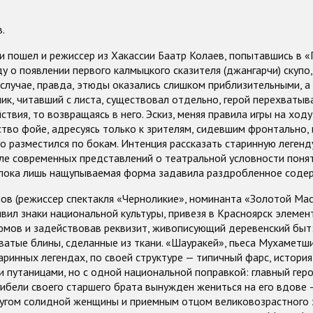
.
 пошел и режиссер из Хакассии Баатр Колаев, попытавшись в «
ду о появлении первого калмыцкого сказителя (джангарчи) скупо
случае, правда, этюды оказались слишком приблизительными, а
чик, читавший с листа, существовал отдельно, герой перехватыва
твия, то возвращаясь в него. Эскиз, меняя правила игры на ходу
тво фойе, адресуясь только к зрителям, сидевшим фронтально,
то разместился по бокам. Интенция рассказать старинную легенду
сле современных представлений о театральной условности поня
 пока лишь нащупываемая форма задавила раздробленное соде
в (режиссер спектакля «Черноликие», номинанта «Золотой Мас
вил знаки национальной культуры, привезя в Красноярск элеме
юмов и задействовав реквизит, живописующий деревенский быт:
ватые блины, сделанные из ткани. «Шауракей», пьеса Мухаметши
аринных легендах, по своей структуре — типичный фарс, история
 путаницами, но с одной национальной поправкой: главный геро
гибели своего старшего брата вынужден жениться на его вдове
ругом солидной женщины и приемным отцом великовозрастного