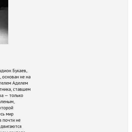
дион Букаев,
 основан не на
ателем Аделем
тника, ставшем
ва — только
бленым,
оторой
есь мир
в почти не
адвигаются