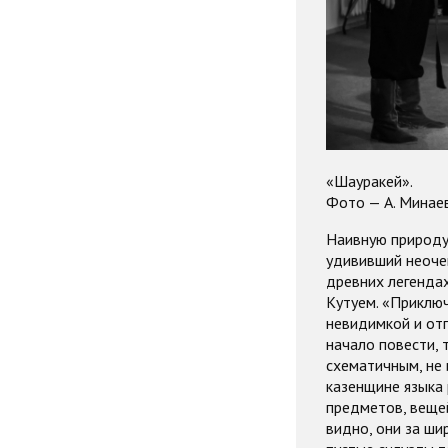
«Шауракей».
Фото — А. Минаев
Наивную природу
удививший неочев
древних легендах
Кутуем. «Приклю
невидимкой и отп
начало повести, 
схематичным, не
казенщине языка 
предметов, вещей
видно, они за ши