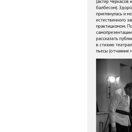
(актер Черкасов 
балбесом). Здоро
приглянулась и м
естественного з
практицизмом. По
самопрезентации 
рассказать публи
в стихию театрал
пьесы (отчаяние 