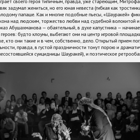
играет своего героя типичным, правда, уже стареющим, Митроф
вяк задумал жениться, но его юная невеста (гибкая как тростинк
олодому папаше. Как и многие подобные пьесы, «Шауракей» фик
акона над людским, торжество любви над судебной волокитой 
каз Абушахманова — обаятельный, в духе капустника — начинае
героев: будто клоуны, выбегают они на центр игровой площадк
ке, кто они такие и в чем, собственно, дело. Открытый прием по
ьности, правда, в густой праздничности тонут порою и драмати
несостоявшейся суицидницы Шауракей), и поэтическое ретрооба