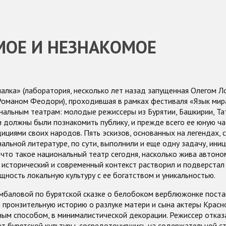
МОЕ И НЕЗНАКОМОЕ
алка» (лаборатория, несколько лет назад запущенная Олегом Л
оманом Феодори), проходившая в рамках фестиваля «Язык мир
альным театрам: молодые режиссеры из Бурятии, Башкирии, Та
и должны были познакомить публику, и прежде всего ее юную час
ициями своих народов. Пять эскизов, основанных на легендах, с
альной литературе, по сути, выполнили и еще одну задачу, ини
 что такое национальный театр сегодня, насколько жива автоном
 исторический и современный контекст растворил и подверстал
щность локальную культуру с ее богатством и уникальностью.
мбаловой по бурятской сказке о белобоком верблюжонке поста
 пронзительную историю о разлуке матери и сына актеры Крас
ым способом, в минималистической декорации. Режиссер отказ
т бурятской культуры, сосредоточившись на содержательной с