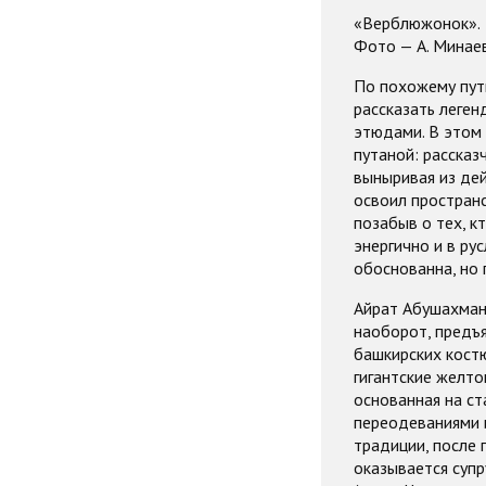
«Верблюжонок».
Фото — А. Минаев
По похожему пути
рассказать леген
этюдами. В этом 
путаной: рассказ
выныривая из дейс
освоил пространс
позабыв о тех, к
энергично и в ру
обоснованна, но
Айрат Абушахмано
наоборот, предъя
башкирских кост
гигантские желто
основанная на ст
переодеваниями и
традиции, после 
оказывается суп