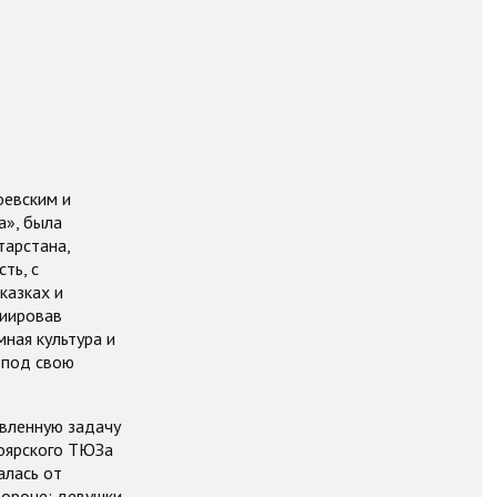
оевским и
а», была
тарстана,
ть, с
казках и
циировав
ная культура и
 под свою
вленную задачу
ноярского ТЮЗа
алась от
тороне: девушки