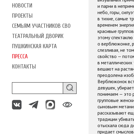
НОВОСТИ
и парни в неприм
небо, горы, силу
ПРОЕКТЫ
в тихие, самые т
временем энергия
СЕМЬЯМ УЧАСТНИКОВ СВО
красивые группов
ТЕАТРАЛЬНЫЙ ДВОРИК
этому спектаклю 
о верблюжонке, р
ПУШКИНСКАЯ КАРТА
слезливая, не то
ПРЕССА
свойство — потом
в металлических 
КОНТАКТЫ
вешают на растян
преодолена изоб
Верблюжонок вст
девушек, убирает
понимаем — это 
групповые женски
сыновьим метани
рассказывают еще
традиции убивать
отыскала сюда до
придает смыслово