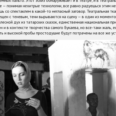
емных пальто. Этот эскиз обнаруживает и в театре, и в театрал
е — понимая нехитрые технологии, все равно радуешься этим 
шь со спектаклем в какой-то негласный заговор. Театральная тк
щен с теневым, тени вырываются на сцену — в один из момент
лесной дух из татарских сказок, единственная национальная при
 и в контексте творчества самого Букаева, но все-таки жаль, е
ь и высокой пробы простодушие будут потрачены на все же ус