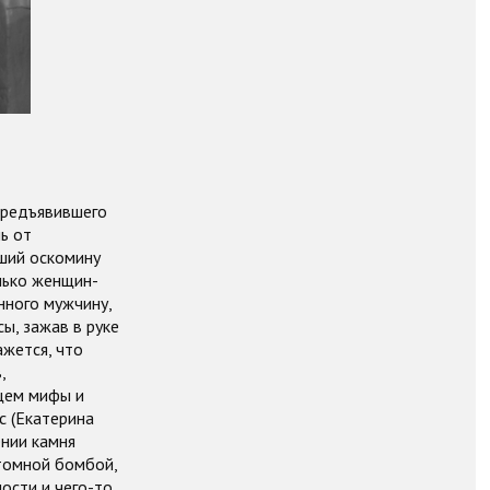
предъявившего
ь от
вший оскомину
лько женщин-
нного мужчину,
ы, зажав в руке
жется, что
,
щем мифы и
с (Екатерина
нии камня
томной бомбой,
ности и чего-то