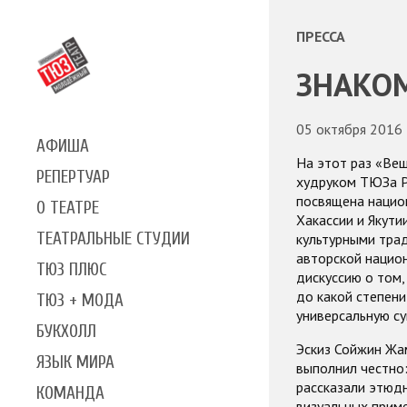
ПРЕССА
ЗНАКО
05 октября 2016
АФИША
На этот раз «Веш
РЕПЕРТУАР
худруком ТЮЗа Р
посвящена национ
О ТЕАТРЕ
Хакассии и Якути
ТЕАТРАЛЬНЫЕ СТУДИИ
культурными трад
авторской национ
ТЮЗ ПЛЮС
дискуссию о том,
до какой степени
ТЮЗ + МОДА
универсальную су
БУКХОЛЛ
Эскиз Сойжин Жа
ЯЗЫК МИРА
выполнил честно:
рассказали этюдн
КОМАНДА
визуальных приме