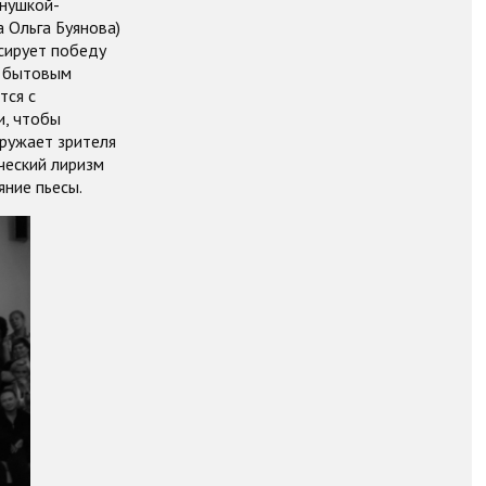
анушкой-
а Ольга Буянова)
сирует победу
и бытовым
тся с
и, чтобы
гружает зрителя
ческий лиризм
яние пьесы.