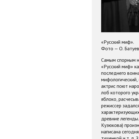
«Русский миф».
Фото — О. Батуев
Самым спорным на
«Русский миф» ка
последнего воина
мифологический,
актрис поют наро
лоб которого укр
яблоко, расчесыв
режиссер задался
характеризующих
древние легенды.
Кузюкова) произ
написана сегодн
тушенкой и т. д. 