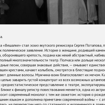
а.
 «Вешалке» стал эскиз якутского режиссера Сергея Потапова, 
к полемическое заявление. История о женщине, родившей камен
, оборонявшего крепость, подана как некий абстрактный, наби
 полный многозначительности театр. Полчаса или дольше неско
дные песни, совершая знаковые действия, — омывают единстве
ашен крестами, качают колыбель, смотрятся в блестящие поднос
ают длинные волосы. Мужчина-воин благословляет их мечом. Ка
 целью заварить густой концентрат из всех возможных штампов
 среднестатистическое представление о театре, эксплуатирую
 Ближе к финалу регистр повествования меняется, одна из актри
носит современный монолог с тем же сюжетом: история о рожде
яшним языком и дополнена приметами современной войны — с а
Здесь, на перекрестии чего-то статичного и укорененного в древ