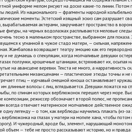
етной униформе мелом рисуют на доске какие-то линии. Потом 
эты людей. Из национального — фрагменты народной колыбельно
рагические моменты. Эстетский изящный эскиз сам разрушает св
, вырабатываемая актерами, закручивает пространство в ворон
ые фигуры, на черных водолазках расплываются меловые следы.
очень тесно в маленьком пространстве, выбранном для показа.
вущемся к угнанной в чужое стадо матери, — сильная, напряженна
мная. Жамбалова возвращает театру эмоцию как его первородно
у и не думаешь о спекуляции, когда молчаливые девушки осте
тазах ползунки, крошечные штанишки, встряхивают их, осыпая н
утые на авансцене веревки. Текста не много, а нарративность ск
ретательными мизансценами — пластические этюды точны и не 
речает птиц — курчавый смешной юноша останавливает кружащ
 им длинные волосы с лиц, вглядывается. Девушки ложатся на сп
рыбы, по спинам которых верблюжонок перешел через море. Вы
е композиции, режиссер обозначает второй полюс, не прописанн
ям всегда отвечает материнское молчаливое действенное ожид
 одну легенду — о том, как верблюды научились плакать (из-за
 верблюжонка на глазах у матери на могиле хана, чтобы пото
рогу). И чужеродный, вроде бы, элемент, нарушающий монотонн
й объем — тебе не просто рассказывают историю, но и правда 