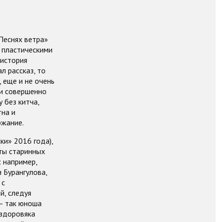
Песнях ветра»
, пластическими
 история
л рассказ, то
, еще и не очень
 и совершенно
 без китча,
тна и
ржание.
ки» 2016 года),
нты старинных
 например,
 Бурангулова,
 с
й, следуя
 — так юноша
 здоровяка