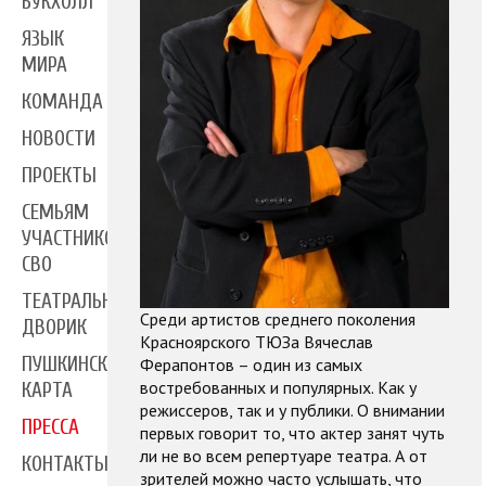
БУКХОЛЛ
ЯЗЫК
МИРА
КОМАНДА
НОВОСТИ
ПРОЕКТЫ
СЕМЬЯМ
УЧАСТНИКОВ
СВО
ТЕАТРАЛЬНЫЙ
Среди артистов среднего поколения
ДВОРИК
Красноярского ТЮЗа Вячеслав
ПУШКИНСКАЯ
Ферапонтов – один из самых
востребованных и популярных. Как у
КАРТА
режиссеров, так и у публики. О внимании
ПРЕССА
первых говорит то, что актер занят чуть
ли не во всем репертуаре театра. А от
КОНТАКТЫ
зрителей можно часто услышать, что