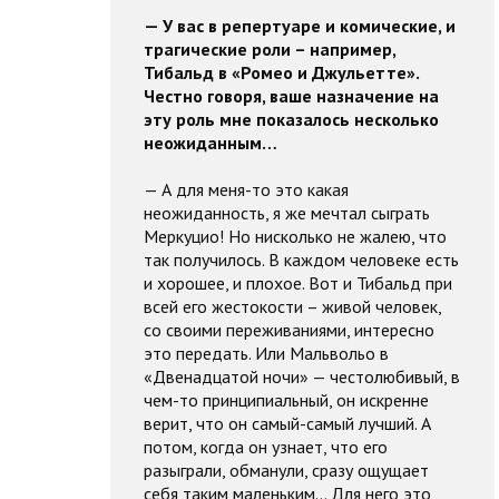
— У вас в репертуаре и комические, и
трагические роли – например,
Тибальд в «Ромео и Джульетте».
Честно говоря, ваше назначение на
эту роль мне показалось несколько
неожиданным…
— А для меня-то это какая
неожиданность, я же мечтал сыграть
Меркуцио! Но нисколько не жалею, что
так получилось. В каждом человеке есть
и хорошее, и плохое. Вот и Тибальд при
всей его жестокости – живой человек,
со своими переживаниями, интересно
это передать. Или Мальвольо в
«Двенадцатой ночи» — честолюбивый, в
чем-то принципиальный, он искренне
верит, что он самый-самый лучший. А
потом, когда он узнает, что его
разыграли, обманули, сразу ощущает
себя таким маленьким… Для него это