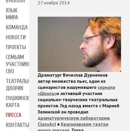
БУКХОЛЛ
27 ноября 2014
ЯЗЫК
МИРА
КОМАНДА
НОВОСТИ
ПРОЕКТЫ
СЕМЬЯМ
УЧАСТНИКОВ
СВО
Драматург Вячеслав Дурненков
автор множества пьес, один из
ТЕАТРАЛЬНЫЙ
сценаристов нашумевшего
сериала
ДВОРИК
«Школа»
и активный участник
ПУШКИНСКАЯ
социально-творческих театральных
КАРТА
проектов. Год назад вместе с Марией
Зелинской он проводил
ПРЕССА
драматургическую лабораторию
ClassAct
в
Красноярском театре
КОНТАКТЫ
юного зрителя
. Тогда