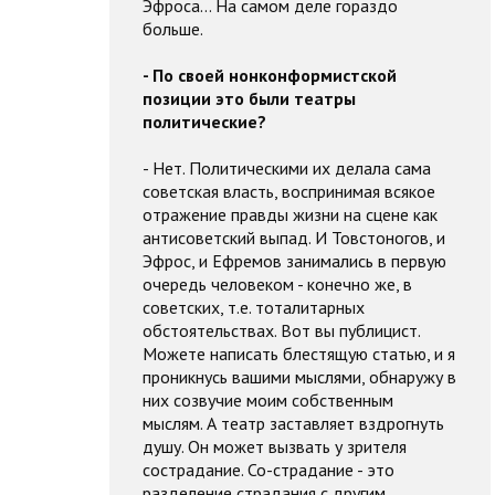
Эфроса... На самом деле гораздо
больше.
- По своей нонконформистской
позиции это были театры
политические?
- Нет. Политическими их делала сама
советская власть, воспринимая всякое
отражение правды жизни на сцене как
антисоветский выпад. И Товстоногов, и
Эфрос, и Ефремов занимались в первую
очередь человеком - конечно же, в
советских, т.е. тоталитарных
обстоятельствах. Вот вы публицист.
Можете написать блестящую статью, и я
проникнусь вашими мыслями, обнаружу в
них созвучие моим собственным
мыслям. А театр заставляет вздрогнуть
душу. Он может вызвать у зрителя
сострадание. Со-страдание - это
разделение страдания с другим