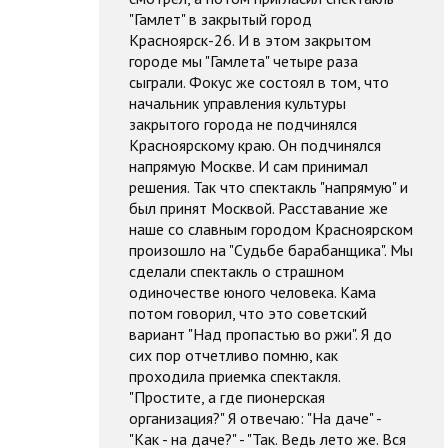
"Гамлет" в закрытый город
Красноярск-26. И в этом закрытом
городе мы "Гамлета" четыре раза
сыграли. Фокус же состоял в том, что
начальник управления культуры
закрытого города не подчинялся
Красноярскому краю. Он подчинялся
напрямую Москве. И сам принимал
решения. Так что спектакль "напрямую" и
был принят Москвой. Расставание же
наше со славным городом Красноярском
произошло на "Судьбе барабанщика". Мы
сделали спектакль о страшном
одиночестве юного человека. Кама
потом говорил, что это советский
вариант "Над пропастью во ржи". Я до
сих пор отчетливо помню, как
проходила приемка спектакля.
"Простите, а где пионерская
организация?" Я отвечаю: "На даче" -
"Как - на даче?" - "Так. Ведь лето же. Вся