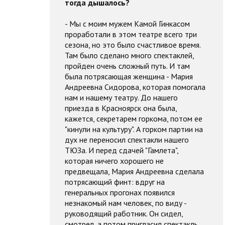
тогда дышалось?
- Мы с моим мужем Камой Гинкасом
проработали в этом театре всего три
сезона, но это было счастливое время.
Там было сделано много спектаклей,
пройден очень сложный путь. И там
была потрясающая женщина - Мария
Андреевна Сидорова, которая помогала
нам и нашему театру. До нашего
приезда в Красноярск она была,
кажется, секретарем горкома, потом ее
"кинули на культуру". А горком партии на
дух не переносил спектакли нашего
ТЮЗа. И перед сдачей "Гамлета",
которая ничего хорошего не
предвещала, Мария Андреевна сделала
потрясающий финт: вдруг на
генеральных прогонах появился
незнакомый нам человек, по виду -
руководящий работник. Он сидел,
смотрел, а потом пригласил спектакль