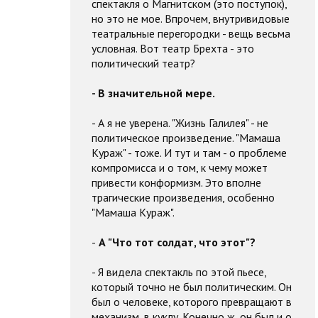
спектакля о Магнитском (это поступок),
но это не мое. Впрочем, внутривидовые
театральные перегородки - вещь весьма
условная. Вот театр Брехта - это
политический театр?
- В значительной мере.
- А я не уверена. "Жизнь Галилея" - не
политическое произведение. "Мамаша
Кураж" - тоже. И тут и там - о проблеме
компромисса и о том, к чему может
привести конформизм. Это вполне
трагические произведения, особенно
"Мамаша Кураж".
-
А "Что тот солдат, что этот"?
- Я видела спектакль по этой пьесе,
который точно не был политическим. Он
был о человеке, которого превращают в
механизм, в куклу. Конечно ж, он был и о