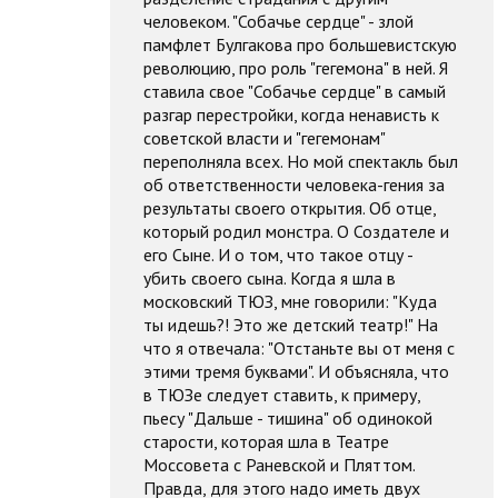
человеком. "Собачье сердце" - злой
памфлет Булгакова про большевистскую
революцию, про роль "гегемона" в ней. Я
ставила свое "Собачье сердце" в самый
разгар перестройки, когда ненависть к
советской власти и "гегемонам"
переполняла всех. Но мой спектакль был
об ответственности человека-гения за
результаты своего открытия. Об отце,
который родил монстра. О Создателе и
его Сыне. И о том, что такое отцу -
убить своего сына. Когда я шла в
московский ТЮЗ, мне говорили: "Куда
ты идешь?! Это же детский театр!" На
что я отвечала: "Отстаньте вы от меня с
этими тремя буквами". И объясняла, что
в ТЮЗе следует ставить, к примеру,
пьесу "Дальше - тишина" об одинокой
старости, которая шла в Театре
Моссовета с Раневской и Пляттом.
Правда, для этого надо иметь двух