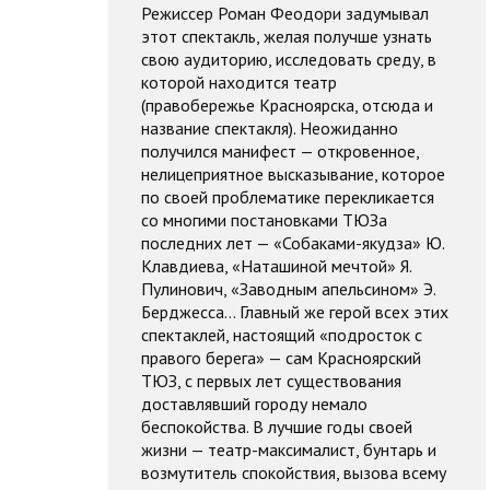
Режиссер Роман Феодори задумывал
этот спектакль, желая получше узнать
свою аудиторию, исследовать среду, в
которой находится театр
(правобережье Красноярска, отсюда и
название спектакля). Неожиданно
получился манифест — откровенное,
нелицеприятное высказывание, которое
по своей проблематике перекликается
со многими постановками ТЮЗа
последних лет — «Собаками-якудза» Ю.
Клавдиева, «Наташиной мечтой» Я.
Пулинович, «Заводным апельсином» Э.
Берджесса… Главный же герой всех этих
спектаклей, настоящий «подросток с
правого берега» — сам Красноярский
ТЮЗ, с первых лет существования
доставлявший городу немало
беспокойства. В лучшие годы своей
жизни — театр-максималист, бунтарь и
возмутитель спокойствия, вызова всему