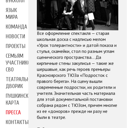
БУКХОЛЛ
ЯЗЫК
МИРА
КОМАНДА
Все оформление спектакля — старая
НОВОСТИ
школьная доска с надписью мелом
«Урок толерантности» и датой показа и
ПРОЕКТЫ
стулья, скамейки, стол по разным углам
СЕМЬЯМ
сценического пространства… Да
УЧАСТНИКОВ
кирпичные стены закулисья — такие же
шершавые, как речь героев премьеры
СВО
Красноярского ТЮЗа «Подросток с
ТЕАТРАЛЬНЫЙ
правого берега». На сцену вышли
ДВОРИК
современные подростки, их родители и
учителя. Значительная часть материала
ПУШКИНСКАЯ
для этой документальной постановки
КАРТА
собрана рядом с ТЮЗом, причем многие
из ее «доноров» прежде ни разу не
ПРЕССА
были в театре.
КОНТАКТЫ