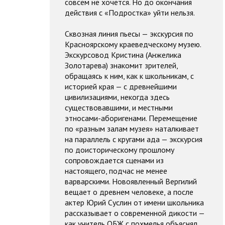
совсем не хочется. Но до окончания
действия с «Подростка» уйти нельзя.
Сквозная линия пьесы — экскурсия по
Красноярскому краеведческому музею.
Экскурсовод Кристина (Анжелика
Золотарева) знакомит зрителей,
обращаясь к ним, как к школьникам, с
историей края — с древнейшими
цивилизациями, некогда здесь
существовавшими, и местными
этносами-аборигенами. Перемещение
по «разным залам музея» наталкивает
на параллель с кругами ада — экскурсия
по доисторическому прошлому
сопровождается сценами из
настоящего, подчас не менее
варварскими. Новоявленный Вергилий
вещает о древнем человеке, а после
актер Юрий Суслин от имени школьника
рассказывает о современной дикости —
как учитель ОБЖ с похмелья объяснял,