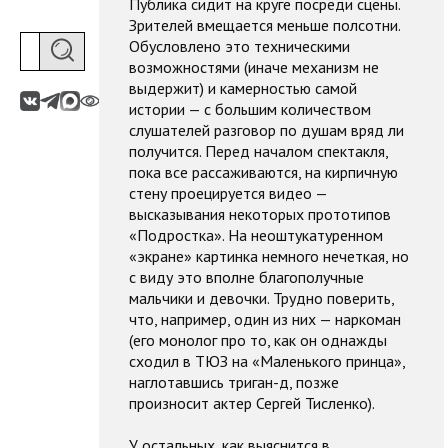
Публика сидит на круге посреди сцены.
Зрителей вмещается меньше полсотни.
Обусловлено это техническими
возможностями (иначе механизм не
выдержит) и камерностью самой
истории — с большим количеством
слушателей разговор по душам вряд ли
получится. Перед началом спектакля,
пока все рассаживаются, на кирпичную
стену проецируется видео —
высказывания некоторых прототипов
«Подростка». На неоштукатуренном
«экране» картинка немного нечеткая, но
с виду это вполне благополучные
мальчики и девочки. Трудно поверить,
что, например, один из них — наркоман
(его монолог про то, как он однажды
сходил в ТЮЗ на «Маленького принца»,
наглотавшись триган-д, позже
произносит актер Сергей Тисленко).
У остальных, как выяснится в