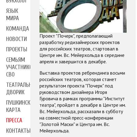
БУКХОЛЛ
ЯЗЫК
МИРА
КОМАНДА
Проект "Почерк", предполагающий
НОВОСТИ
разработку редизайнерских проектов
для российских театров, стартовал в
ПРОЕКТЫ
Центре им. Вс. Мейерхольда в середине
СЕМЬЯМ
апреля и завершится в декабре.
УЧАСТНИКОВ
Выставка проектов ребрендинга восьми
СВО
российских театров, которая станет
ТЕАТРАЛЬНЫЙ
результатом проекта "Почерк" под
руководством дизайнера Игоря
ДВОРИК
Гуровича в рамках программы "Институт
ПУШКИНСКАЯ
театра", пройдет в декабре в Центре им.
КАРТА
Вс. Мейерхольда, рассказали в субботу
на совместной пресс-конференции
ПРЕССА
"Золотой Маски" и Центра им. Вс.
Мейерхольда.
КОНТАКТЫ