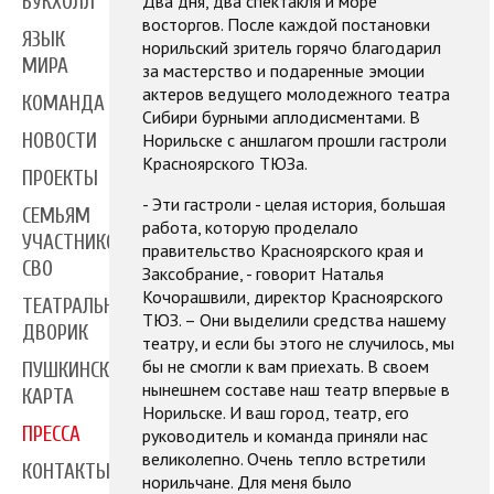
Два дня, два спектакля и море
БУКХОЛЛ
восторгов. После каждой постановки
ЯЗЫК
норильский зритель горячо благодарил
МИРА
за мастерство и подаренные эмоции
актеров ведущего молодежного театра
КОМАНДА
Сибири бурными аплодисментами. В
Норильске с аншлагом прошли гастроли
НОВОСТИ
Красноярского ТЮЗа.
ПРОЕКТЫ
- Эти гастроли - целая история, большая
СЕМЬЯМ
работа, которую проделало
УЧАСТНИКОВ
правительство Красноярского края и
СВО
Заксобрание, - говорит Наталья
Кочорашвили, директор Красноярского
ТЕАТРАЛЬНЫЙ
ТЮЗ. – Они выделили средства нашему
ДВОРИК
театру, и если бы этого не случилось, мы
бы не смогли к вам приехать. В своем
ПУШКИНСКАЯ
нынешнем составе наш театр впервые в
КАРТА
Норильске. И ваш город, театр, его
ПРЕССА
руководитель и команда приняли нас
великолепно. Очень тепло встретили
КОНТАКТЫ
норильчане. Для меня было