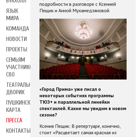
БУКХОЛЛ
подробности в разговоре с Ксенией
Пещик и Анной Мухамедзяновой.
ЯЗЫК
МИРА
КОМАНДА
НОВОСТИ
ПРОЕКТЫ
СЕМЬЯМ
УЧАСТНИКОВ
СВО
ТЕАТРАЛЬНЫЙ
«Город Прима» уже писал о
ДВОРИК
некоторых событиях программы
ТЮЗ+ и параллельной линейки
ПУШКИНСКАЯ
спектаклей. Какие мы увидим в новом
КАРТА
сезоне?
ПРЕССА
Ксения Пещик: В репертуаре, конечно,
КОНТАКТЫ
стоит «Расцветает самая красная из