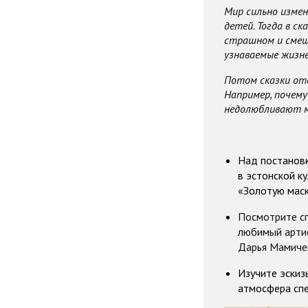
Мир сильно измени
детей. Тогда в ск
страшном и смешн
узнаваемые жизн
Потом сказки отд
Например, почему
недолюбливают 
Над постанов
в эстонской к
«Золотую маск
Посмотрите
с
любимый артис
Дарья Мамичев
Изучите
эскиз
атмосфера спе