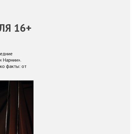
ЛЯ 16+
ледние
и Нарнии»
.
ко факты: от