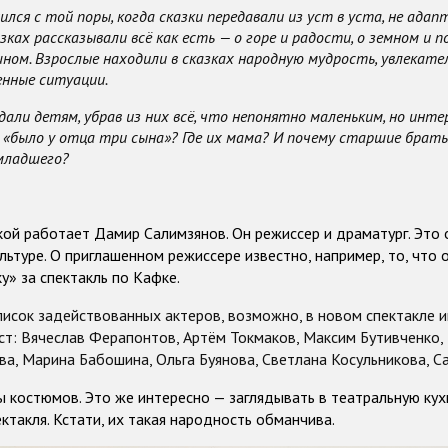
лся с той поры, когда сказки передавали из уст в уста, не адап
азках рассказывали всё как есть — о горе и радости, о земном и 
ом. Взрослые находили в сказках народную мудрость, увлекат
енные ситуации.
али детям, убрав из них всё, что непонятно маленьким, но инте
 «было у отца три сына»? Где их мама? И почему старшие брать
младшего?
кой работает
Дамир Салимзянов
. Он режиссер и драматург. Это
ультуре. О приглашенном режиссере известно, например, то, что
у» за спектакль по Кафке.
писок задействованных актеров
, возможно, в новом спектакле 
т: Вячеслав Ферапонтов, Артём Токмаков, Максим Бутивченко, 
а, Марина Бабошина, Ольга Буянова, Светлана Косульникова, Са
ы костюмов.
Это же интересно — заглядывать в театральную кух
ктакля. Кстати, их такая народность обманчива.