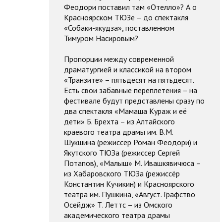
Феодори поставил там «Отелло»? А о
Красноярском ТЮЗе – до спектакля
«Собаки-якудза», поставленном
Тимуром Насировым?
Пропорции между современной
драматургией и классикой на втором
«Транзите» – пятьдесят на пятьдесят.
Есть свои забавные переплетения – на
фестивале будут представлены сразу по
два спектакля «Мамаша Кураж и её
дети» Б. Брехта – из Алтайского
краевого театра драмы им. В.М.
Шукшина (режиссёр Роман Феодори) и
Якутского ТЮЗа (режиссер Сергей
Потапов), «Малыш» М. Ивашкявичюса –
из Хабаровского ТЮЗа (режиссёр
Константин Кучикин) и Красноярского
театра им. Пушкина, «Август. Графство
Осейдж» Т. Леттс – из Омского
академического театра драмы