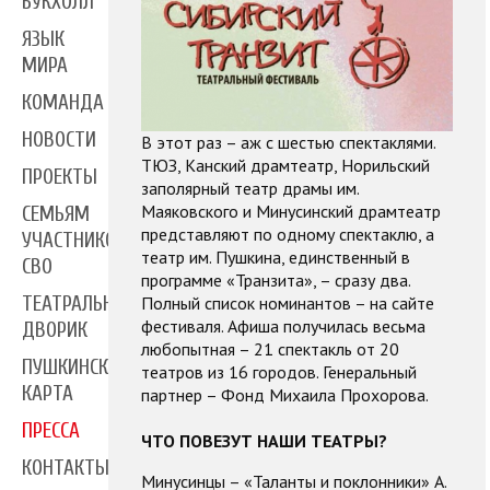
БУКХОЛЛ
ЯЗЫК
МИРА
КОМАНДА
НОВОСТИ
В этот раз – аж с шестью спектаклями.
ТЮЗ, Канский драмтеатр, Норильский
ПРОЕКТЫ
заполярный театр драмы им.
Маяковского и Минусинский драмтеатр
СЕМЬЯМ
представляют по одному спектаклю, а
УЧАСТНИКОВ
театр им. Пушкина, единственный в
СВО
программе «Транзита», – сразу два.
ТЕАТРАЛЬНЫЙ
Полный список номинантов – на сайте
фестиваля. Афиша получилась весьма
ДВОРИК
любопытная – 21 спектакль от 20
ПУШКИНСКАЯ
театров из 16 городов. Генеральный
КАРТА
партнер – Фонд Михаила Прохорова.
ПРЕССА
ЧТО ПОВЕЗУТ НАШИ ТЕАТРЫ?
КОНТАКТЫ
Минусинцы – «Таланты и поклонники» А.