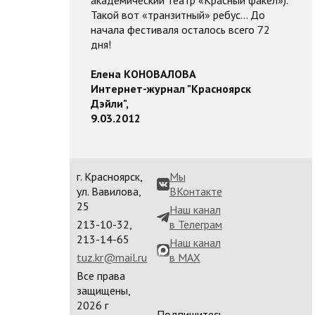
академический театр «Красный факел»).
Такой вот «транзитный» ребус… До
начала фестиваля осталось всего 72
дня!
Елена КОНОВАЛОВА
Интернет-журнал "Красноярск
Дэйли",
9.03.2012
г. Красноярск,
Мы
ул. Вавилова,
ВКонтакте
25
Наш канал
213-10-32,
в Телеграм
213-14-65
Наш канал
tuz.kr@mail.ru
в MAX
Все права
защищены,
2026 г
Подпишитесь