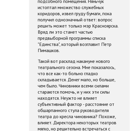
подсобного помещения. Няньчук
истоптал множество служебных
коридоров, извел груду бумаги, пока
получил однозначный ответ: вопрос
решить может только мэр Красноярска.
Вряд ли это станет частью
предвыборной программы списка
"Единства", который возглавит Петр
Пимашков.
Такой вот расклад накануне нового
театрального сезона. Мне показалось,
что все как-то больно гладко
складывается. Денег мало, но больше,
чем было. Чиновники всеми силами
стараются помочь, и у них эти силы
находятся. Неужто не влияет
субъективный фактор - расстояние от
обшарпанного стула руководителя
театра до кресла чиновника? Похоже,
влияет. Директора некоторых театров
мягко, но решительно встречаться с