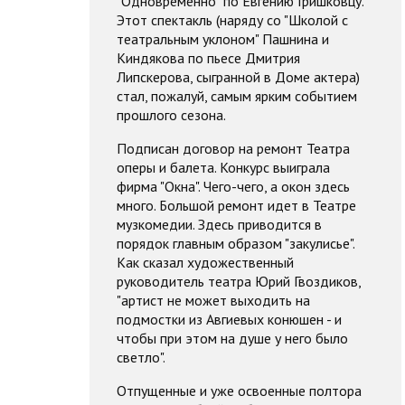
"Одновременно" по Евгению Гришковцу.
Этот спектакль (наряду со "Школой с
театральным уклоном" Пашнина и
Киндякова по пьесе Дмитрия
Липскерова, сыгранной в Доме актера)
стал, пожалуй, самым ярким событием
прошлого сезона.
Подписан договор на ремонт Театра
оперы и балета. Конкурс выиграла
фирма "Окна". Чего-чего, а окон здесь
много. Большой ремонт идет в Театре
музкомедии. Здесь приводится в
порядок главным образом "закулисье".
Как сказал художественный
руководитель театра Юрий Гвоздиков,
"артист не может выходить на
подмостки из Авгиевых конюшен - и
чтобы при этом на душе у него было
светло".
Отпущенные и уже освоенные полтора