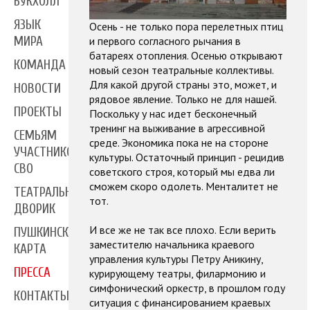
БУКХОЛЛ
ЯЗЫК
Осень - не только пора перелетных птиц
МИРА
и первого согласного рычания в
батареях отопления. Осенью открывают
КОМАНДА
новый сезон театральные коллективы.
Для какой другой страны это, может, и
НОВОСТИ
рядовое явление. Только не для нашей.
ПРОЕКТЫ
Поскольку у нас идет бесконечный
тренинг на выживание в агрессивной
СЕМЬЯМ
среде. Экономика пока не на стороне
УЧАСТНИКОВ
культуры. Остаточный принцип - рецидив
СВО
советского строя, который мы едва ли
сможем скоро одолеть. Менталитет не
ТЕАТРАЛЬНЫЙ
тот.
ДВОРИК
И все же не так все плохо. Если верить
ПУШКИНСКАЯ
заместителю начальника краевого
КАРТА
управления культуры Петру Аникину,
ПРЕССА
курирующему театры, филармонию и
симфонический оркестр, в прошлом году
КОНТАКТЫ
ситуация с финансированием краевых