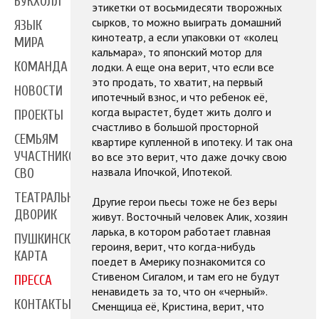
БУКХОЛЛ
этикетки от восьмидесяти творожных
сырков, то можно выиграть домашний
ЯЗЫК
кинотеатр, а если упаковки от «колец
МИРА
кальмара», то японский мотор для
КОМАНДА
лодки. А еще она верит, что если все
это продать, то хватит, на первый
НОВОСТИ
ипотечный взнос, и что ребенок её,
когда вырастет, будет жить долго и
ПРОЕКТЫ
счастливо в большой просторной
СЕМЬЯМ
квартире купленной в ипотеку. И так она
УЧАСТНИКОВ
во все это верит, что даже дочку свою
назвала Ипочкой, Ипотекой.
СВО
ТЕАТРАЛЬНЫЙ
Другие герои пьесы тоже не без веры
ДВОРИК
живут. Восточный человек Алик, хозяин
ларька, в котором работает главная
ПУШКИНСКАЯ
героиня, верит, что когда-нибудь
КАРТА
поедет в Америку познакомится со
Стивеном Сигалом, и там его не будут
ПРЕССА
ненавидеть за то, что он «черный».
КОНТАКТЫ
Сменщица её, Кристина, верит, что