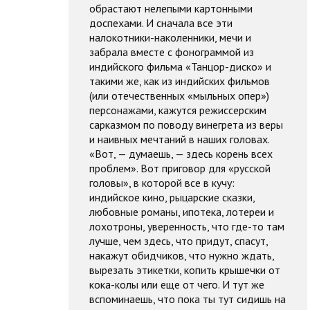
обрастают нелепыми картонными
доспехами. И сначала все эти
налокотники-наколенники, мечи и
забрала вместе с фонограммой из
индийского фильма «Танцор-диско» и
такими же, как из индийских фильмов
(или отечественных «мыльных опер»)
персонажами, кажутся режиссерским
сарказмом по поводу винегрета из веры
и наивных мечтаний в наших головах.
«Вот, — думаешь, — здесь корень всех
проблем». Вот приговор для «русской
головы», в которой все в кучу:
индийское кино, рыцарские сказки,
любовные романы, ипотека, лотереи и
лохотроны, уверенность, что где-то там
лучше, чем здесь, что придут, спасут,
накажут обидчиков, что нужно ждать,
вырезать этикетки, копить крышечки от
кока-колы или еще от чего. И тут же
вспоминаешь, что пока ты тут сидишь на