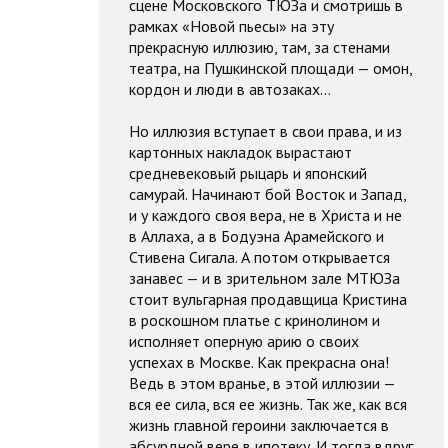
сцене Московского ТЮЗа и смотришь в
рамках «Новой пьесы» на эту
прекрасную иллюзию, там, за стенами
театра, на Пушкинской площади — омон,
кордон и люди в автозаках…
Но иллюзия вступает в свои права, и из
картонных накладок вырастают
средневековый рыцарь и японский
самурай. Начинают бой Восток и Запад,
и у каждого своя вера, не в Христа и не
в Аллаха, а в Бодуэна Арамейского и
Стивена Сигала. А потом открывается
занавес — и в зрительном зале МТЮЗа
стоит вульгарная продавщица Кристина
в роскошном платье с кринолином и
исполняет оперную арию о своих
успехах в Москве. Как прекрасна она!
Ведь в этом вранье, в этой иллюзии —
вся ее сила, вся ее жизнь. Так же, как вся
жизнь главной героини заключается в
абсурдной вере в ипотеку. И тогда вдруг