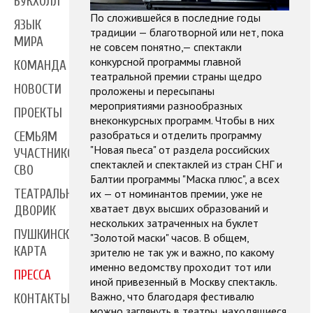
БУКХОЛЛ
По сложившейся в последние годы
ЯЗЫК
традиции — благотворной или нет, пока
МИРА
не совсем понятно,— спектакли
конкурсной программы главной
КОМАНДА
театральной премии страны щедро
НОВОСТИ
проложены и пересыпаны
мероприятиями разнообразных
ПРОЕКТЫ
внеконкурсных программ. Чтобы в них
разобраться и отделить программу
СЕМЬЯМ
"Новая пьеса" от раздела российских
УЧАСТНИКОВ
спектаклей и спектаклей из стран СНГ и
СВО
Балтии программы "Маска плюс", а всех
ТЕАТРАЛЬНЫЙ
их — от номинантов премии, уже не
хватает двух высших образований и
ДВОРИК
нескольких затраченных на буклет
ПУШКИНСКАЯ
"Золотой маски" часов. В общем,
КАРТА
зрителю не так уж и важно, по какому
именно ведомству проходит тот или
ПРЕССА
иной привезенный в Москву спектакль.
Важно, что благодаря фестивалю
КОНТАКТЫ
можно заглянуть в театры, находящиеся