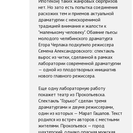
Ипотекой) таких жанровых сюрпризов
нет. Но зато есть попытка соединения
расхожих тем и приемов актуальной
драматургии с неискоренимой
традицией внимания и жалости к
"маленькому человеку". Обаяние пьесы
молодого челябинского драматурга
Егора Черлака подкупило режиссера
Семена Александровского: спектакль
вырос из читки, сделанной в рамках
лаборатории современной драматургии
— одной из плодотворных инициатив
нового главного режиссера.
Еще одну лабораторную работу
покажет театр из Прокопьевска.
Спектакль "Горько!" сделан тремя
драматургами и двумя режиссерами,
один из которых — Марат Гацалов. Текст
родился из встреч авторов с местными
жителями. Прокопьевск — город
шахтерский, однако опасная мужская