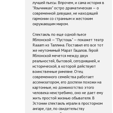
лучшей пьесы. Впрочем, и сама история в
"Язычниках" остро драматическая — о
современной девушке, не находящей
гармонии со странным и жестоким
окружающим миром.
Спектакль по еще одной пьесе
Яблонской — "Пустошь" — покажет театр
Raaam из Таллина. Поставил его все тот
же неутомимый Марат Гацалов. Герой
Яблонской мечется между двух
реальностей, бытовой, сегодняшней, и
исторической, в которой действуют
воинственные римляне. Отец
современного семейства работает
ассенизатором, его доспехи похожи на
картонные, но донкихотство этого
человека неистребимо, оно не дает ему
жить простой жизнью обывателя. В
Эстонии спектакль играли в просторном
ангаре, где, по свидетельству