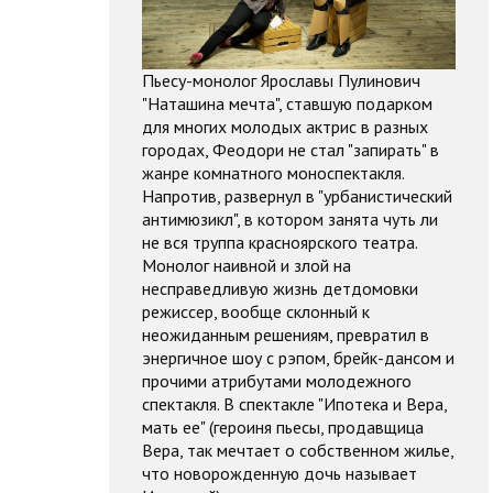
Пьесу-монолог Ярославы Пулинович
"Наташина мечта", ставшую подарком
для многих молодых актрис в разных
городах, Феодори не стал "запирать" в
жанре комнатного моноспектакля.
Напротив, развернул в "урбанистический
антимюзикл", в котором занята чуть ли
не вся труппа красноярского театра.
Монолог наивной и злой на
несправедливую жизнь детдомовки
режиссер, вообще склонный к
неожиданным решениям, превратил в
энергичное шоу с рэпом, брейк-дансом и
прочими атрибутами молодежного
спектакля. В спектакле "Ипотека и Вера,
мать ее" (героиня пьесы, продавщица
Вера, так мечтает о собственном жилье,
что новорожденную дочь называет