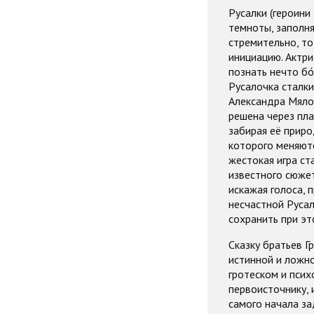
Русалки (героини
темноты, заполня
стремительно, то
инициацию. Актри
познать нечто бо
Русалочка сталки
Александра Мяло
решена через пл
забирая её приро
которого меняютс
жестокая игра ст
известного сюжет
искажая голоса, 
несчастной Руса
сохранить при эт
Сказку братьев Г
истинной и ложно
гротеском и псих
первоисточнику, 
самого начала за