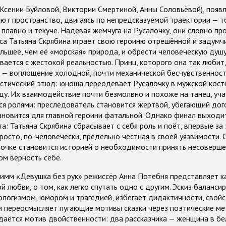
 Ксении Буйловой, Виктории Смертиной, Анны Соловьёвой), появ
ют пространство, двигаясь по непредсказуемой траектории — то
 плавно и текуче. Надевая жемчуга на Русалочку, они словно пр
са Татьяна Скрябина играет свою героиню отрешённой и задум
́льшее, чем её «морская» природа, и обрести человеческую душ
вается с жестокой реальностью. Принц, которого она так любит,
 — воплощение холодной, почти механической бесчувственност
астический этюд: юноша переодевает Русалочку в мужской кост
ду. Их взаимодействие почти безмолвно и похоже на танец, уча
я ролями: преследователь становится жертвой, убегающий дого
ановится для главной героини фатальной. Однако финал выходи
а: Татьяна Скрябина сбрасывает с себя роль и поёт, впервые за 
просто, по-человечески, предельно честная в своей уязвимости. 
лочке становится историей о необходимости принять несоверше
ом верность себе.
римм «Девушка без рук» режиссёр Анна Потебня представляет к
й любви, о том, как легко спутать одно с другим. Эскиз баланси
ологизмом, юмором и трагедией, избегает дидактичности, свой
и переосмысляет пугающие мотивы сказки через поэтические ме
даётся мотив двойственности: два рассказчика — женщина в б