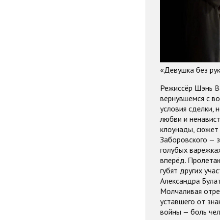
«Девушка без рук
Режиссёр Шэнь Ва
вернувшемся с во
условия сделки, н
любви и ненавист
клоунады, сюжет 
Заборовского — з
голубых варежках
вперёд. Пролета
губят других уча
Александра Булат
Молчаливая отре
уставшего от зна
войны — боль чел