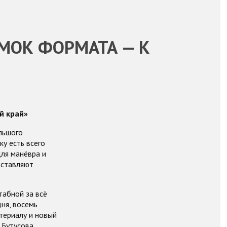
АМОК ФОРМАТА — К
й край»
льшого
у есть всего
ля манёвра и
дставляют
табной за всё
ня, восемь
териалу и новый
 Бутусова