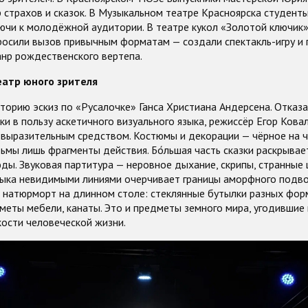
р страхов и сказок. В Музыкальном театре Красноярска студент
ючи к молодёжной аудитории. В театре кукол «Золотой ключик»
росили вызов привычным форматам — создали спектакль-игру и
нр рождественского вертепа.
еатр юного зрителя
орию эскиз по «Русалочке» Ганса Христиана Андерсена. Отказ
ки в пользу аскетичного визуального языка, режиссёр Егор Кова
 выразительным средством. Костюмы и декорации — чёрное на ч
ьмы лишь фрагменты действия. Бо́льшая часть сказки раскрывае
ды. Звуковая партитура — неровное дыхание, скрипы, странные 
ыка невидимыми линиями очерчивает границы аморфного подво
 натюрморт на длинном столе: стеклянные бутылки разных форм
дметы мебели, канаты. Это и предметы земного мира, угодившие 
ости человеческой жизни.