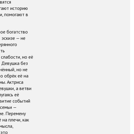
вятся
игают историю
и, помогают в
ное богатство
 эскизе — не
ерянного
ать
слабости, но её
. Девушка без
нённый, но не
то обрёк её на
ны. Актриса
евушки, а ветви
угаясь её
звитие событий
 семьи —
ие. Перемену
 на плечи, как
амысла,
 это