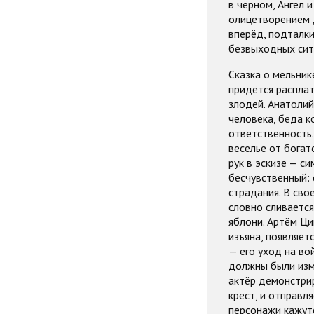
в чёрном, Ангел 
олицетворением д
вперёд, подталки
безвыходных сит
Сказка о мельник
придётся расплат
злодей. Анатолий
человека, беда к
ответственность.
веселье от богат
рук в эскизе — с
бесчувственный: 
страдания. В сво
словно сливается
яблони. Артём Ци
изъяна, появляе
— его уход на во
должны были изме
актёр демонстрир
крест, и отправл
персонажи кажутс