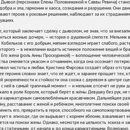
и Дьявол (персонажи Елены Половинкиной и Саввы Ревича) стано
обра и зла, гармонии и хаоса, созидания и разрушения. Они дв
вают героев к роковым решениям, наблюдают за их страданиям
уациях.
е, который заключает сделку с дьяволом, не зная, что за внезап
иться жизнью дочери, — история о душевной слепоте. Мельник в
 Кобельков с его добрым, мягким взглядом играет слабого, раст
оторого — в нежелании видеть истинное положение вещей и бр
 Его жена (роль Анны Проскуриной) — воплощение человеческой 
ства сменяется ужасом и отчаянием, когда она осознаёт потерю
имвол чистоты и любви. Кристина Фирсова создаёт образ отстра
её героиня словно знает, что её ждёт, и заранее прощает тех, к
ей укоренённости и стойкости она схожа с деревом в центре сце
 с ней в самый трагичный момент — и мельник отсечёт не руки д
кало в роли Короля, который берёт в жёны Девушку без рук, не п
тся карикатурным самовлюблённым красавчиком. Дальнейшее ра
йну, расставание с женой и ребёнком, многолетние поиски своей
нить его, превратить в героя, способного на самопожертвован
ует в эпизоде, где он вырывает с корнем яблоню, взваливает её
яется на поиски жены. Однако, несмотря на цельность эскиза и з
я статичными, от начала и до конца карикатурными. Возможно,