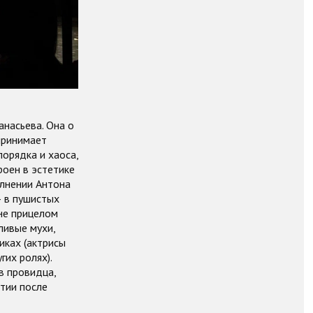
насьева. Она о
принимает
порядка и хаоса,
роен в эстетике
олнении Антона
— в пушистых
 не прицелом
ливые мухи,
иках (актрисы
гих ролях).
в провидца,
атии после