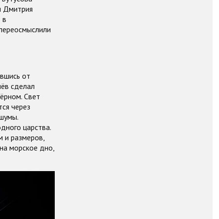
ы Дмитрия
 в
 переосмыслили
авшись от
лёв сделал
ёрном. Свет
тся через
шумы.
дного царства.
 и размеров,
на морское дно,