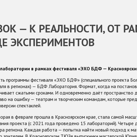
ЗОК — К РЕАЛЬНОСТИ, ОТ Р
ДЕ ЭКСПЕРИМЕНТОВ
 лаборатории в рамках фестиваля «ЭХО БДФ — Красноярски
сть программы фестиваля «ЭХО БДФ» (специального проекта Бо
ля в регионах) — БДФ Лаборатория. Формат, когда на постановк
ичивает сжатыми сроками. И одновременно даёт пространство д
раво на ошибку — театрам и творческим командам, которые пре
версии спектаклей.
орая в феврале прошла в Красноярском крае, стала самой масш
ния проекта (с 2021 года проведено 15 лабораторий). Четыре д
тра региона. Каждая работа — попытка найти новый подход к ма
со зрителем. В Красноярском ТЮЗе выпускники мастерской Юрия