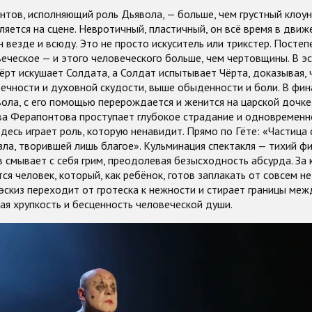
тов, исполняющий роль Дьявола, — больше, чем грустный клоун
ляется на сцене. Невротичный, пластичный, он всё время в движе
н везде и всюду. Это не просто искуситель или трикстер. Постеп
еческое — и этого человеческого больше, чем чертовщины. В э
Чёрт искушает Солдата, а Солдат испытывает Чёрта, доказывая, 
ечности и духовной скудости, выше обыденности и боли. В фин
ла, с его помощью перерождается и женится на царской дочке.
ва Ферапонтова проступает глубокое страдание и одновременн
здесь играет роль, которую ненавидит. Прямо по Гёте: «Частица 
ла, творившей лишь благое». Кульминация спектакля — тихий фи
смывает с себя грим, преодолевая безысходность абсурда. За 
ся человек, который, как ребёнок, готов заплакать от совсем н
 эскиз переходит от гротеска к нежности и стирает границы ме
ая хрупкость и бесценность человеческой души.