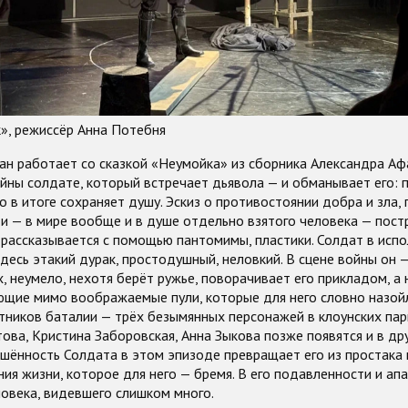
», режиссёр Анна Потебня
н работает со сказкой «Неумойка» из сборника Александра Афа
йны солдате, который встречает дьявола — и обманывает его: 
о в итоге сохраняет душу. Эскиз о противостоянии добра и зла, 
и — в мире вообще и в душе отдельно взятого человека — пост
рассказывается с помощью пантомимы, пластики. Солдат в исп
десь этакий дурак, простодушный, неловкий. В сцене войны он 
, неумело, нехотя берёт ружье, поворачивает его прикладом, а
ющие мимо воображаемые пули, которые для него словно назой
стников баталии — трёх безымянных персонажей в клоунских пар
ова, Кристина Заборовская, Анна Зыкова позже появятся и в дру
шённость Солдата в этом эпизоде превращает его из простака 
ния жизни, которое для него — бремя. В его подавленности и ап
овека, видевшего слишком много.