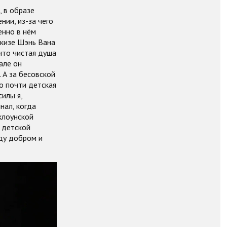
, в образе
нии, из-за чего
енно в нём
скизе Шэнь Вана
что чистая душа
але он
 А за бесовской
о почти детская
силы я,
нал, когда
клоунской
е детской
жду добром и