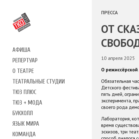
ПРЕССА
ОТ СКА
СВОБО
АФИША
10 апреля 2025
РЕПЕРТУАР
О режиссёрской
О ТЕАТРЕ
Обязательная ча
ТЕАТРАЛЬНЫЕ СТУДИИ
Детского фестива
ТЮЗ ПЛЮС
пять дней, огран
эксперимента, п
ТЮЗ + МОДА
своего рода демо
БУКХОЛЛ
Лаборатория, кот
ЯЗЫК МИРА
время существова
эскизов, три теа
КОМАНДА
способ диалога 