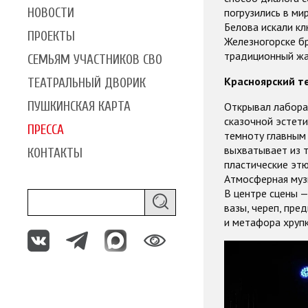
НОВОСТИ
погрузились в ми
Белова искали кл
ПРОЕКТЫ
Железногорске б
традиционный жа
СЕМЬЯМ УЧАСТНИКОВ СВО
Красноярский т
ТЕАТРАЛЬНЫЙ ДВОРИК
ПУШКИНСКАЯ КАРТА
Открывал лаборат
сказочной эстети
ПРЕССА
темноту главным
выхватывает из т
КОНТАКТЫ
пластические этю
Атмосферная муз
В центре сцены —
вазы, череп, пре
и метафора хрупк