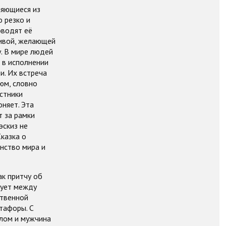
ляющиеся из
 резко и
оводят её
чивой, желающей
у. В мире людей
 в исполнении
и. Их встреча
юм, словно
стники
няет. Эта
т за рамки
эскиз не
Сказка о
нство мира и
ак притчу об
рует между
ственной
тафоры. С
елом и мужчина