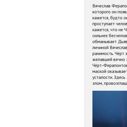
Вячеслав Ферапон
которого он появ
кажется, будто о
проступает челов
кажется, что не 
сильнее бесчелов
обманывает Дьяво
личиной Вячесла
ранимость. Чёрт 
желавшей вечно з
Чёрт-Ферапонтов 
маской оказывает
усталости. Здесь
злом, провозглаш