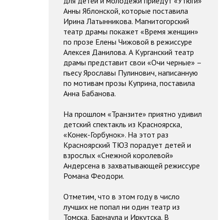
для детей и молодежи приедут «Утюги»
Анны Яблонской, которые поставила
Ирина Латынникова. Магнитогорский
театр драмы покажет «Время женщин»
по прозе Елены Чижовой в режиссуре
Алексея Данилова. А Курганский театр
драмы представит свои «Очи черные» –
пьесу Ярославы Пулинович, написанную
по мотивам прозы Куприна, поставила
Анна Бабанова.
На прошлом «Транзите» приятно удивил
детский спектакль из Красноярска,
«Конек-Горбунок». На этот раз
Красноярский ТЮЗ порадует детей и
взрослых «Снежной королевой»
Андерсена в захватывающей режиссуре
Романа Феодори.
Отметим, что в этом году в число
лучших не попал ни один театр из
Томска, Барнаула и Иркутска. В