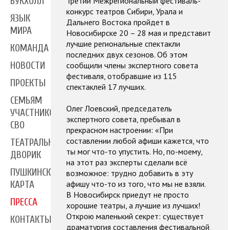
Третий Межрегиональный фестиваль-
БУКХОЛЛ
конкурс театров Сибири, Урала и
ЯЗЫК
Дальнего Востока пройдет в
МИРА
Новосибирске 20 – 28 мая и представит
лучшие региональные спектакли
КОМАНДА
последних двух сезонов. Об этом
сообщили члены экспертного совета
НОВОСТИ
фестиваля, отобравшие из 115
ПРОЕКТЫ
спектаклей 17 лучших.
СЕМЬЯМ
Олег Лоевский, председатель
УЧАСТНИКОВ
экспертного совета, пребывал в
СВО
прекрасном настроении: «При
составлении любой афиши кажется, что
ТЕАТРАЛЬНЫЙ
ты мог что-то упустить. Но, по-моему,
ДВОРИК
на этот раз эксперты сделали всё
ПУШКИНСКАЯ
возможное: трудно добавить в эту
афишу что-то из того, что мы не взяли.
КАРТА
В Новосибирск приедут не просто
ПРЕССА
хорошие театры, а лучшие из лучших!
Открою маленький секрет: существует
КОНТАКТЫ
драматургия составления фестивальной