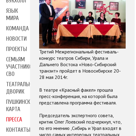
БУКХОЛЛ
ЯЗЫК
МИРА
КОМАНДА
НОВОСТИ
ПРОЕКТЫ
Третий Межрегиональный фестиваль-
конкурс театров Сибири, Урала и
СЕМЬЯМ
Дальнего Востока «Ново-Сибирский
УЧАСТНИКОВ
транзит» пройдет в Новосибирске 20-
СВО
28 мая 2014г.
ТЕАТРАЛЬНЫЙ
В театре «Красный факел» прошла
ДВОРИК
пресс-конференция, на которой была
ПУШКИНСКАЯ
представлена программа фестиваля.
КАРТА
Председатель экспертного совета,
ПРЕССА
критик Олег Лоевский подчеркнул, что,
по его мнению ,Сибирь и Урал входят в
КОНТАКТЫ
число самых интересных театральных