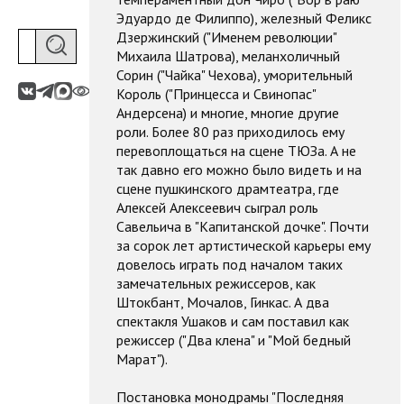
Эдуардо де Филиппо), железный Феликс
Дзержинский ("Именем революции"
Михаила Шатрова), меланхоличный
Сорин ("Чайка" Чехова), уморительный
Король ("Принцесса и Свинопас"
Андерсена) и многие, многие другие
роли. Более 80 раз приходилось ему
перевоплощаться на сцене ТЮЗа. А не
так давно его можно было видеть и на
сцене пушкинского драмтеатра, где
Алексей Алексеевич сыграл роль
Савельича в "Капитанской дочке". Почти
за сорок лет артистической карьеры ему
довелось играть под началом таких
замечательных режиссеров, как
Штокбант, Мочалов, Гинкас. А два
спектакля Ушаков и сам поставил как
режиссер ("Два клена" и "Мой бедный
Марат").
Постановка монодрамы "Последняя