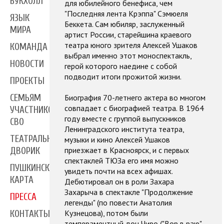
БУКХОЛЛ
для юбилейного бенефиса, чем
"Последняя лента Крэппа" Сэмюеля
ЯЗЫК
Беккета. Сам юбиляр, заслуженный
МИРА
артист России, старейшина краевого
театра юного зрителя Алексей Ушаков
КОМАНДА
выбрал именно этот моноспектакль,
НОВОСТИ
герой которого наедине с собой
подводит итоги прожитой жизни.
ПРОЕКТЫ
СЕМЬЯМ
Биография 70-летнего актера во многом
совпадает с биографией театра. В 1964
УЧАСТНИКОВ
году вместе с группой выпускников
СВО
Ленинградского института театра,
ТЕАТРАЛЬНЫЙ
музыки и кино Алексей Ушаков
приезжает в Красноярск, и с первых
ДВОРИК
спектаклей ТЮЗа его имя можно
ПУШКИНСКАЯ
увидеть почти на всех афишах.
КАРТА
Дебютировал он в роли Захара
Захарыча в спектакле "Продолжение
ПРЕССА
легенды" (по повести Анатолия
Кузнецова), потом были
КОНТАКТЫ
темпераментный дон Чиро ("Вор в раю"