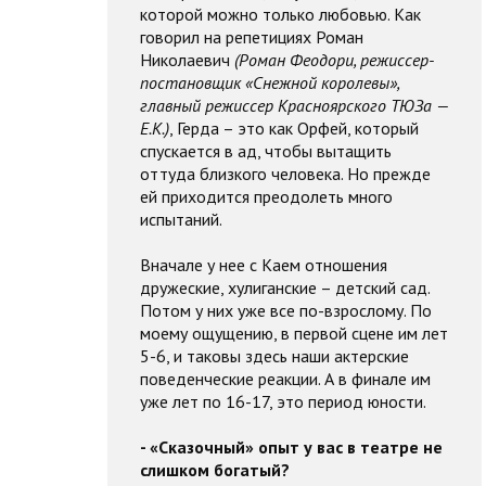
которой можно только любовью. Как
говорил на репетициях Роман
Николаевич
(Роман Феодори, режиссер-
постановщик «Снежной королевы»,
главный режиссер Красноярского ТЮЗа —
Е.К.)
, Герда – это как Орфей, который
спускается в ад, чтобы вытащить
оттуда близкого человека. Но прежде
ей приходится преодолеть много
испытаний.
Вначале у нее с Каем отношения
дружеские, хулиганские – детский сад.
Потом у них уже все по-взрослому. По
моему ощущению, в первой сцене им лет
5-6, и таковы здесь наши актерские
поведенческие реакции. А в финале им
уже лет по 16-17, это период юности.
- «Сказочный» опыт у вас в театре не
слишком богатый?