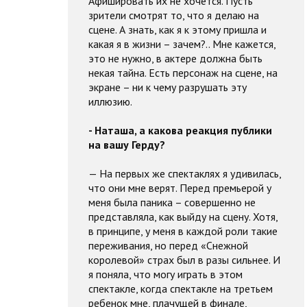
Афишировать их не хочется. Пусть
зрители смотрят то, что я делаю на
сцене. А знать, как я к этому пришла и
какая я в жизни – зачем?.. Мне кажется,
это не нужно, в актере должна быть
некая тайна. Есть персонаж на сцене, на
экране – ни к чему разрушать эту
иллюзию.
- Наташа, а какова реакция публики
на вашу Герду?
— На первых же спектаклях я удивилась,
что они мне верят. Перед премьерой у
меня была паника – совершенно не
представляла, как выйду на сцену. Хотя,
в принципе, у меня в каждой роли такие
переживания, но перед «Снежной
королевой» страх был в разы сильнее. И
я поняла, что могу играть в этом
спектакле, когда спектакле на третьем
ребенок мне, плачущей в финале,