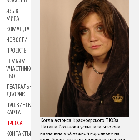
БУКХОЛЛ
ЯЗЫК
МИРА
КОМАНДА
НОВОСТИ
ПРОЕКТЫ
СЕМЬЯМ
УЧАСТНИКОВ
СВО
ТЕАТРАЛЬНЫЙ
ДВОРИК
ПУШКИНСКАЯ
КАРТА
Когда актриса Красноярского ТЮЗа
ПРЕССА
Наташа Розанова услышала, что она
назначена в «Снежной королеве» на
КОНТАКТЫ
роль Герды, сначала подумала, что это