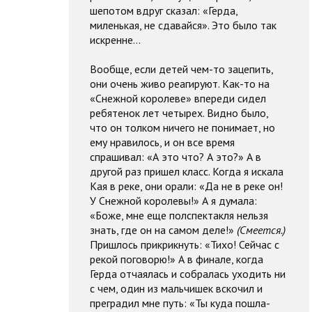
шепотом вдруг сказал: «Герда,
миленькая, не сдавайся». Это было так
искренне…
Вообще, если детей чем-то зацепить,
они очень живо реагируют. Как-то на
«Снежной королеве» впереди сидел
ребятенок лет четырех. Видно было,
что он толком ничего не понимает, но
ему нравилось, и он все время
спрашивал: «А это что? А это?» А в
другой раз пришел класс. Когда я искала
Кая в реке, они орали: «Да не в реке он!
У Снежной королевы!» А я думала:
«Боже, мне еще полспектакля нельзя
знать, где он на самом деле!»
(Смеется.)
Пришлось прикрикнуть: «Тихо! Сейчас с
рекой поговорю!» А в финале, когда
Герда отчаялась и собралась уходить ни
с чем, один из мальчишек вскочил и
преградил мне путь: «Ты куда пошла-