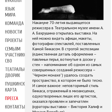
БУКХОЛЛ
ЯЗЫК
МИРА
Накануне 70-летия выдающегося
КОМАНДА
режиссера в Театральном музее имени А.
НОВОСТИ
А. Бахрушина открылась выставка. На
ней можно видеть афиши, макеты,
ПРОЕКТЫ
фотографии спектаклей, поставленных
СЕМЬЯМ
Камой Гинкасом. В строгой экспозиции
(единственная деталь оформления –
УЧАСТНИКОВ
павлиньи перья, воткнутые в доски у
СВО
стен – напоминание об одном из самых
ТЕАТРАЛЬНЫЙ
совершенных созданий режиссера –
“Черном монахе”) удалось создать
ДВОРИК
пространство, в котором не было тесно.
ПУШКИНСКАЯ
И самое важное: неповторимый стиль
КАРТА
Гинкаса, отраженный в мизансценах,
одухотворенных лицах его артистов,
ПРЕССА
оказался проявлен и запечатлен
(кураторы выставки – Виктория Халиф и
КОНТАКТЫ
Михаил Воробьев).