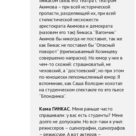
Гинкасом связь его театра с театром
Акимова – при всей исторической
пропасти, разделяющей их, при всей
стилистической несхожести
аристократа Акимова и демократа
(назовем его так) Гинкаса. “Вагончик”
Акимов бы никогда не поставил, так же
как Гинкас не поставил бы “Опасный
поворот” (приписываемый Козинцеву
совершенно напрасно). Но юмор у них в
чем-то схожий: страшноватый, не
чеховский, а “достоевский”, но при этом
по-юношески легкомысленный юмор. Я
вспоминаю, как Саша Володин хохотал
на студенческом спектакле по его пьесе
“Блондинка”.
Кама ГИНКАС.
Меня раньше часто
спрашивали: у вас есть студенты? Меня
долго не допускали. Но все-таки я учил:
режиссеров – сценографии, сценографов
– режиссуре. А вот актеров –