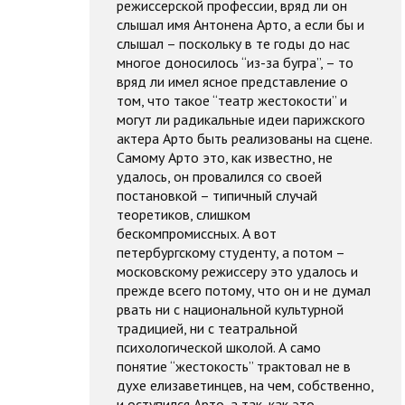
режиссерской профессии, вряд ли он
слышал имя Антонена Арто, а если бы и
слышал – поскольку в те годы до нас
многое доносилось “из-за бугра”, – то
вряд ли имел ясное представление о
том, что такое “театр жестокости” и
могут ли радикальные идеи парижского
актера Арто быть реализованы на сцене.
Самому Арто это, как известно, не
удалось, он провалился со своей
постановкой – типичный случай
теоретиков, слишком
бескомпромиссных. А вот
петербургскому студенту, а потом –
московскому режиссеру это удалось и
прежде всего потому, что он и не думал
рвать ни с национальной культурной
традицией, ни с театральной
психологической школой. А само
понятие “жестокость” трактовал не в
духе елизаветинцев, на чем, собственно,
и оступился Арто, а так, как это