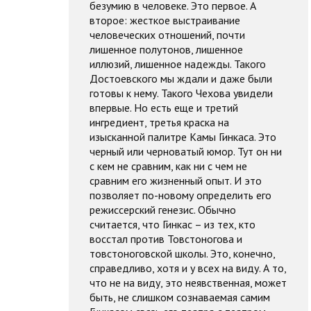
безумию в человеке. Это первое. А
второе: жесткое выстраивание
человеческих отношений, почти
лишенное полутонов, лишенное
иллюзий, лишенное надежды. Такого
Достоевского мы ждали и даже были
готовы к нему. Такого Чехова увидели
впервые. Но есть еще и третий
ингредиент, третья краска на
изысканной палитре Камы Гинкаса. Это
черный или черноватый юмор. Тут он ни
с кем не сравним, как ни с чем не
сравним его жизненный опыт. И это
позволяет по-новому определить его
режиссерский генезис. Обычно
считается, что Гинкас – из тех, кто
восстал против Товстоногова и
товстоноговской школы. Это, конечно,
справедливо, хотя и у всех на виду. А то,
что не на виду, это неявственная, может
быть, не слишком сознаваемая самим