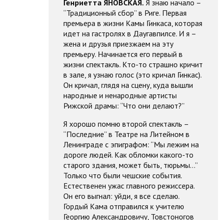
Генриетта ЯНОВСКАЯ.
Я знаю начало –
“Традиционный сбор” в Риге. Первая
премьера в жизни Камы Гинкаса, которая
идет на гастролях в Даугавпилсе. И я –
жена и друзья приезжаем на эту
премьеру. Начинается его первый в
жизни спектакль. Кто-то страшно кричит
в зале, я узнаю голос (это кричал Гинкас).
Он кричал, глядя на сцену, куда вышли
народные и ненародные артисты
Рижской драмы: “Что они делают?”
Я хорошо помню второй спектакль –
“Последние” в Театре на Литейном в
Ленинграде с эпиграфом: “Мы лежим на
дороге людей. Как обломки какого-то
старого здания, может быть, тюрьмы…”
Только что были чешские события.
Естественен ужас главного режиссера.
Он его выгнал: уйди, я все сделаю.
Гордый Кама отправился к учителю
Георгию Александровичу, Товстоногов