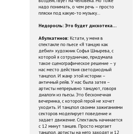
воздействует на человека. Но тоже
надо понимать, о чем речь – просто
пляски под какую-то музыку…
Недоросль:
Это будет дискотека…
Абулкатинов:
Кстати, у меня в
спектакле по пьесе «Я танцую как
дебил» художник Софья Шнырева, с
которой я сотрудничаю, придумала
такое сценографическое решение – у
нас место действия светодиодный
танцпол. И жанр этой истории –
античный рейв. У нас была затея –
артисты непрерывно танцуют, говоря
диалоги из пьесы. Это бесконечная
вечеринка, с которой герой не хочет
уходить. И танцпол своими зажиганиями
секторов моделирует поведение и
задает движение. Спектакль начинается
с 12 минут танцев. Просто моргает
танцпол, артисты на него заходят и 12