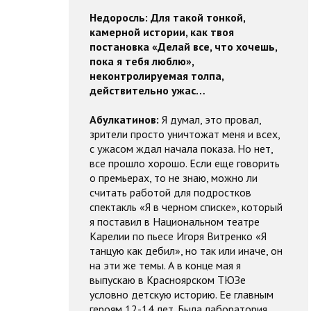
Недоросль:
Для такой тонкой,
камерной истории, как твоя
постановка «Делай все, что хочешь,
пока я тебя люблю»,
неконтролируемая толпа,
действительно ужас…
Абулкатинов:
Я думал, это провал,
зрители просто уничтожат меня и всех,
с ужасом ждал начала показа. Но нет,
все прошло хорошо. Если еще говорить
о премьерах, то не знаю, можно ли
считать работой для подростков
спектакль «Я в черном списке», который
я поставил в Национальном театре
Карелии по пьесе Игоря Витренко «Я
танцую как дебил», но так или иначе, он
на эти же темы. А в конце мая я
выпускаю в Красноярском ТЮЗе
условно детскую историю. Ее главным
героям 12-14 лет. Была лаборатория