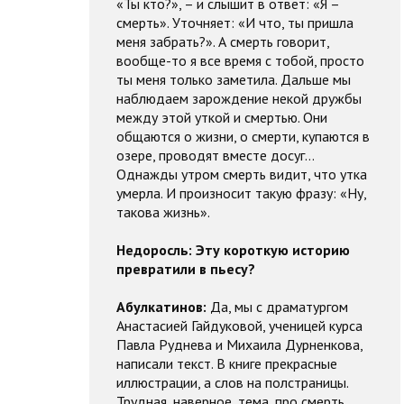
«Ты кто?», – и слышит в ответ: «Я –
смерть». Уточняет: «И что, ты пришла
меня забрать?». А смерть говорит,
вообще-то я все время с тобой, просто
ты меня только заметила. Дальше мы
наблюдаем зарождение некой дружбы
между этой уткой и смертью. Они
общаются о жизни, о смерти, купаются в
озере, проводят вместе досуг…
Однажды утром смерть видит, что утка
умерла. И произносит такую фразу: «Ну,
такова жизнь».
Недоросль:
Эту короткую историю
превратили в пьесу?
Абулкатинов:
Да, мы с драматургом
Анастасией Гайдуковой, ученицей курса
Павла Руднева и Михаила Дурненкова,
написали текст. В книге прекрасные
иллюстрации, а слов на полстраницы.
Трудная, наверное, тема, про смерть,