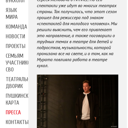
БУКХОЛЛ
спектакли уже идут во многих театрах
ЯЗЫК
страны. Так получилось, что этот сезон
МИРА
прошел для режиссера под знаком
«спектаклей для молодого человека». Мы
КОМАНДА
решили выяснить, чем его привлекает
это направление, а также поговорили о
НОВОСТИ
трудных темах в театре для детей и
ПРОЕКТЫ
подростков, музыкальности, которой
пронизано все на свете, и о том, как на
СЕМЬЯМ
Мурата повлияла работа в театре
УЧАСТНИКОВ
кукол.
СВО
ТЕАТРАЛЬНЫЙ
ДВОРИК
ПУШКИНСКАЯ
КАРТА
ПРЕССА
КОНТАКТЫ