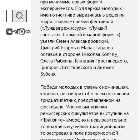
при минимуме новых форм и
экспериментов. Поддержка молодых
имен отчетливо выразилась в решении
жюри: главные премии фестиваля
(«Лучшая режиссура», «Лучший
спектакль большой и малой формы»)
увезли Семен Александровский,
Дмитрий Егоров и Марат Гацалов,
оставив в стороне Николая Коляду,
Олега Рыбкина, Геннадия Тростянецкого,
Григория Дитятковского и Анджея
Бубеня.
Победа молодых в главных номинациях,
конечно, не говорит обо всем поколении
тридцатилетних, представленном на
фестивале. Многие выпускники
режиссерских факультетов выступили на
«Транзите» аморфно и невыразительно,
то впадая в музейный традиционализм,
то застревая в поле поверхностной
интерпретации. Ощущение лености,