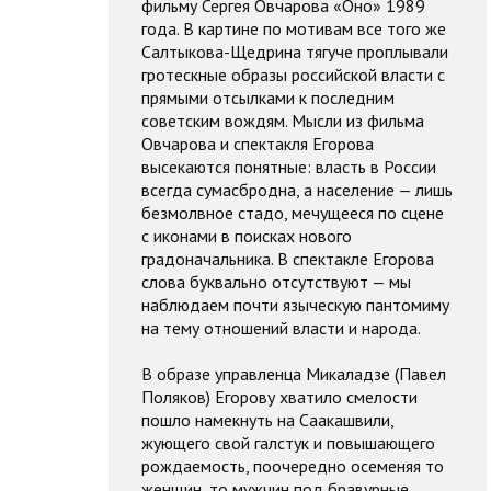
фильму Сергея Овчарова «Оно» 1989
года. В картине по мотивам все того же
Салтыкова-Щедрина тягуче проплывали
гротескные образы российской власти с
прямыми отсылками к последним
советским вождям. Мысли из фильма
Овчарова и спектакля Егорова
высекаются понятные: власть в России
всегда сумасбродна, а население — лишь
безмолвное стадо, мечущееся по сцене
с иконами в поисках нового
градоначальника. В спектакле Егорова
слова буквально отсутствуют — мы
наблюдаем почти языческую пантомиму
на тему отношений власти и народа.
В образе управленца Микаладзе (Павел
Поляков) Егорову хватило смелости
пошло намекнуть на Саакашвили,
жующего свой галстук и повышающего
рождаемость, поочередно осеменяя то
женщин, то мужчин под бравурные