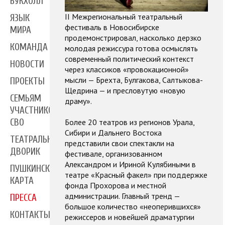
БУКХОЛЛ
II Межрегиональный театральный
ЯЗЫК
фестиваль в Новосибирске
МИРА
продемонстрировал, насколько дерзко
КОМАНДА
молодая режиссура готова осмыслять
современный политический контекст
НОВОСТИ
через классиков «провокационной»
мысли — Брехта, Булгакова, Салтыкова-
ПРОЕКТЫ
Щедрина — и пресловутую «новую
СЕМЬЯМ
драму».
УЧАСТНИКОВ
Более 20 театров из регионов Урала,
СВО
Сибири и Дальнего Востока
ТЕАТРАЛЬНЫЙ
представили свои спектакли на
ДВОРИК
фестивале, организованном
Александром и Ириной Кулябиными в
ПУШКИНСКАЯ
театре «Красный факел» при поддержке
КАРТА
фонда Прохорова и местной
администрации. Главный тренд —
ПРЕССА
большое количество «неоперившихся»
КОНТАКТЫ
режиссеров и новейшей драматургии