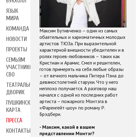
БУКХОЛЛ
ЯЗЫК
МИРА
КОМАНДА
Максим Бутивченко – один из самых
обаятельных и харизматичных молодых
НОВОСТИ
артистов ТЮЗа. При выразительной
ПРОЕКТЫ
характерной внешности убедителен и в
ролях героев-любовников – таких как
СЕМЬЯМ
Кристиан и Арамис. Смел и решителен,
УЧАСТНИКОВ
готов примерять на себя любые образы
СВО
– от вечного мальчика Питера Пэна до
девяностолетней старухи. Что у него
ТЕАТРАЛЬНЫЙ
неплохо получается. А разговор наш
ДВОРИК
начался с одной из последних работ
артиста – пожарного Монтэга в
ПУШКИНСКАЯ
«Фаренгейт-шоу» по роману Р.
КАРТА
Брэдбери.
ПРЕССА
- Максим, какой в вашем
КОНТАКТЫ
представлении Монтэг?