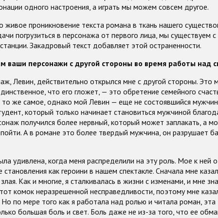
тонации одного настроения, а играть мы можем совсем другое.
о живое проникновение текста романа в ткань нашего существо
дачи погрузиться в персонажа от первого лица, мы существуем с
станции. Закадровый текст добавляет этой остраненности.
ам ваши персонажи с другой стороны во время работы над 
ж, Левин, действительно открылся мне с другой стороны. Это м
единственное, что его гложет, — это обретение семейного счасть
 то же самое, однако мой Левин — еще не состоявшийся мужчин
тудент, который только начинает становиться мужчиной благо
сонаж получился более нервный, который может заплакать, а мо
 пойти. А в романе это более твердый мужчина, он разрушает б
ла удивлена, когда меня распределили на эту роль. Мое к ней 
е становления как героини в нашем спектакле. Сначала мне каза
злая. Как и многие, я сталкивалась в жизни с изменами, и мне з
этот комок неразрешенной несправедливости, поэтому мне каза
 Но по мере того как я работала над ролью и читала роман, эта 
лько большая боль и свет. Боль даже не из-за того, что ее обман