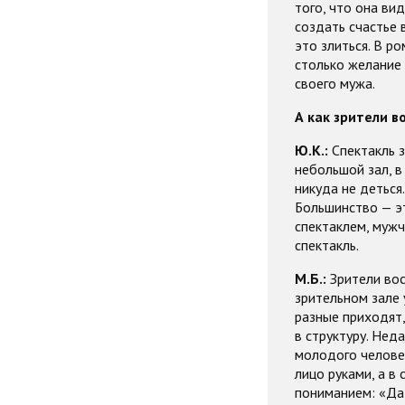
того, что она ви
создать счастье 
это злиться. В р
столько желание 
своего мужа.
А как зрители 
Ю.К.:
Спектакль з
небольшой зал, в
никуда не деться.
Большинство — эт
спектаклем, мужч
спектакль.
М.Б.:
Зрители вос
зрительном зале 
разные приходят,
в структуру. Нед
молодого человек
лицо руками, а в
пониманием: «Да 