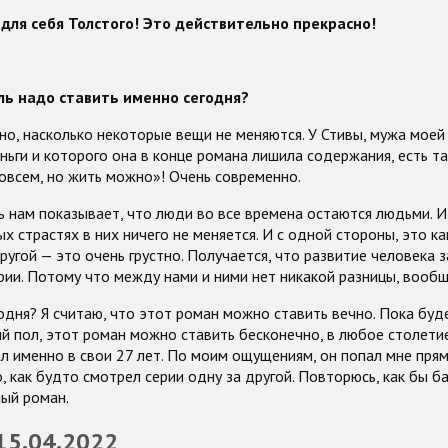
для себя Толстого! Это действительно прекрасно!
ль надо ставить именно сегодня?
о, насколько некоторые вещи не меняются. У Стивы, мужа моей 
ньги и которого она в конце романа лишила содержания, есть та
овсем, но жить можно»! Очень современно.
 нам показывает, что люди во все времена остаются людьми. И
ых страстях в них ничего не меняется. И с одной стороны, это ка
другой — это очень грустно. Получается, что развитие человека 
ии. Потому что между нами и ними нет никакой разницы, вообщ
одня? Я считаю, что этот роман можно ставить вечно. Пока буд
й пол, этот роман можно ставить бесконечно, в любое столетие.
ал именно в свои 27 лет. По моим ощущениям, он попал мне прямо
о, как будто смотрел серии одну за другой. Повторюсь, как бы б
ный роман.
 15.04.2022