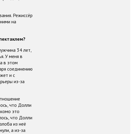
вания. Режиссёр
 ними на
спектаклем?
ужчина 34 лет,
я. У меня в
а в этом
даря соединению
жет и с
арьеры из-за
отношение
лось, что Долли
накомо это
лось, что Долли
злоба из неё
ули, а из-за