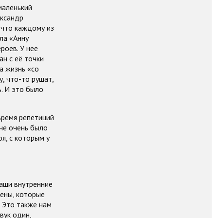
маленький
ександр
, что каждому из
ла «Анну
роев. У нее
ан с её точки
а жизнь «со
, что-то рушат,
. И это было
 время репетиций
мне очень было
оя, с которым у
наши внутренние
цены, которые
. Это также нам
вук один,