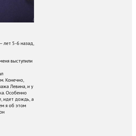
— лет 5-6 назад,
 меня выступили
ал
м. Конечно,
ажа Левина, и у
жа. Особенно
е, идет дождь, а
ем я об этом
 он