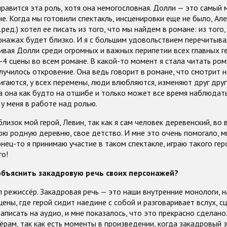
равится эта роль, хотя она немогословная. Долли — это самый 
е. Когда мы готовили спектакль, инсценировки еще не было, Ал
ред.) хотел ее писать из того, что мы найдем в романе: из того
онажах будет близко. И я с большим удовольствием перечитыва
ивая Долли среди огромных и важных перипетии всех главных ге
-4 сцены во всем романе. В какой-то момент я стала читать ром
случилось откровение. Она ведь говорит в романе, что смотрит н
игаются, у всех перемены, люди влюбляются, изменяют друг другу
а она как будто на отшибе и только может все время наблюдать
у меня в работе над ролью.
лизок мой герой, Левин, так как я сам человек деревенский, во
ою родную деревню, свое детство. И мне это очень помогало, 
онец-то я принимаю участие в таком спектакле, играю такого гер
го!
объяснить закадровую речь своих персонажей?
л режиссёр. Закадровая речь — это наши внутренние монологи, 
цены, где герой сидит наедине с собой и разговаривает вслух, с
аписать на аудио, и мне показалось, что это прекрасно сделано
тёрам, так как есть моменты в произведении, когда закадровый з