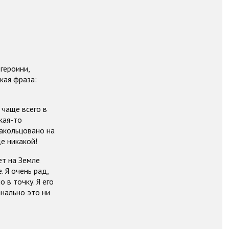
героини,
кая фраза:
 чаще всего в
кая-то
закольцовано на
е никакой!
ет на Земле
 Я очень рад,
 в точку. Я его
анально это ни