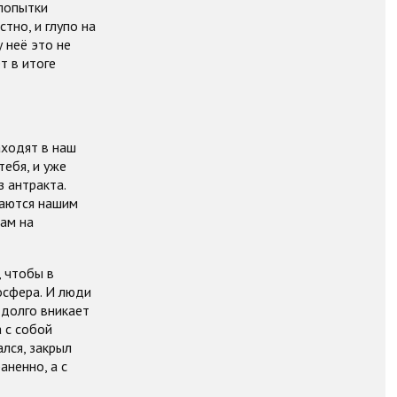
 попытки
тно, и глупо на
 неё это не
т в итоге
аходят в наш
тебя, и уже
з антракта.
каются нашим
нам на
, чтобы в
осфера. И люди
 долго вникает
 с собой
лся, закрыл
аненно, а с