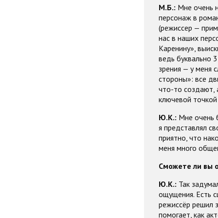
М.Б.:
Мне очень н
персонаж в роман
(режиссер — прим.
нас в наших перс
Каренину», выиск
ведь буквально 3
зрения — у меня 
стороны»: все дв
что-то создают, 
ключевой точкой 
Ю.К.:
Мне очень б
я представлял св
приятно, что нак
меня много обще
Сможете ли вы 
Ю.К.:
Так задума
ощущения. Есть с
режиссёр решил з
помогает, как ак