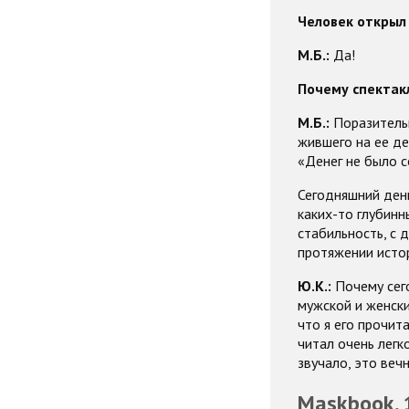
Человек открыл 
М.Б.:
Да!
Почему спектак
М.Б.:
Поразительн
жившего на ее де
«Денег не было с
Сегодняшний день
каких-то глубинн
стабильность, с 
протяжении истор
Ю.К.:
Почему сег
мужской и женски
что я его прочит
читал очень легк
звучало, это веч
M
askbook,