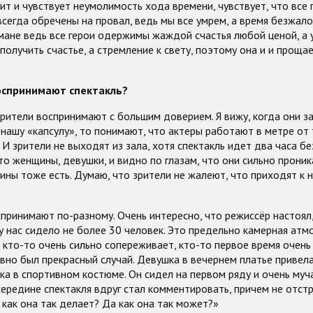
дит и чувствует неумолимость хода времени, чувствует, что все
всегда обречены на провал, ведь мы все умрем, а время безжалос
омане ведь все герои одержимы жаждой счастья любой ценой, а у
получить счастье, а стремление к свету, поэтому она и и прощае
воспринимают спектакль?
рители воспринимают с большим доверием. Я вижу, когда они з
 нашу «капсулу», то понимают, что актеры работают в метре от 
 И зрители не выходят из зала, хотя спектакль идет два часа бе
о женщины, девушки, и видно по глазам, что они сильно прони
ины тоже есть. Думаю, что зрители не жалеют, что приходят к 
принимают по-разному. Очень интересно, что режиссёр настоял
у нас сидело не более 30 человек. Это предельно камерная атм
 кто-то очень сильно сопереживает, кто-то первое время очень
авно был прекрасный случай. Девушка в вечернем платье привела
а в спортивном костюме. Он сидел на первом ряду и очень муча
 середине спектакля вдруг стал комментировать, причем не отстр
как она так делает? Да как она так может?»