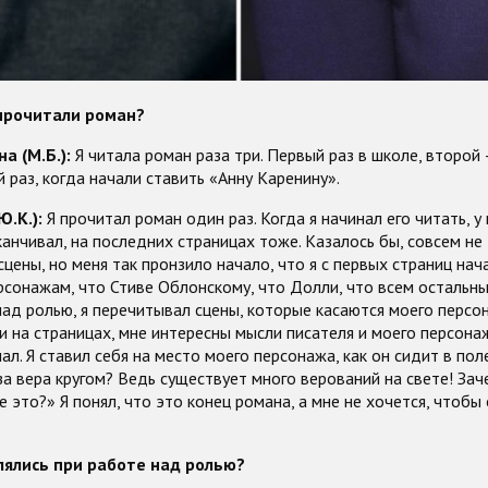
 прочитали роман?
 (М.Б.):
Я читала роман раза три. Первый раз в школе, второй 
й раз, когда начали ставить «Анну Каренину».
Ю.К.):
Я прочитал роман один раз. Когда я начинал его читать, у
аканчивал, на последних страницах тоже. Казалось бы, совсем не
цены, но меня так пронзило начало, что я с первых страниц нач
сонажам, что Стиве Облонскому, что Долли, что всем остальны
над ролью, я перечитывал сцены, которые касаются моего персон
и на страницах, мне интересны мысли писателя и моего персона
ал. Я ставил себя на место моего персонажа, как он сидит в пол
за вера кругом? Ведь существует много верований на свете! Зач
 это?» Я понял, что это конец романа, а мне не хочется, чтобы
лялись при работе над ролью?