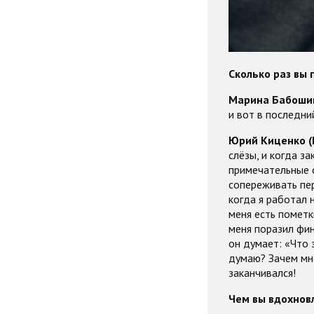
Сколько раз вы
Марина Бабошина
и вот в последни
Юрий Киценко (
слёзы, и когда з
примечательные с
сопереживать пер
когда я работал 
меня есть пометк
меня поразил фин
он думает: «Что 
думаю? Зачем мне
заканчивался!
Чем вы вдохнов