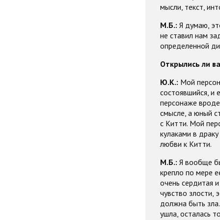
мысли, текст, ин
М.Б.:
Я думаю, эт
не ставил нам за
определенной ди
Открылись ли в
Ю.К.:
Мой персона
состоявшийся, и 
персонаже вроде
смысле, а юный с
с Китти. Мой пер
кулаками в драку
любви к Китти.
М.Б.:
Я вообще бы
крепло по мере е
очень сердитая и 
чувство злости, 
должна быть зла.
ушла, осталась то