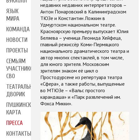
БУКХОЛЛ
недавних недавних интерпретаторов –
ЯЗЫК
Антон Понаровский в Калининградском
ТЮЗе и Константин Ложкин в
МИРА
Удмуртском национальном театре.
КОМАНДА
Красноярскую премьеру выпускает Юлия
Беляева – ученица Леонида Хейфеца,
НОВОСТИ
главный режиссёр Коми-Пермяцкого
ПРОЕКТЫ
национального драматического театра и
автор многих спектаклей, в том числе,
СЕМЬЯМ
для юного зрителя. Московским
УЧАСТНИКОВ
зрителям знаком её цикл о
СВО
Простодурсене из репертуара театра
«Сфера», а также работы, выпущенные
ТЕАТРАЛЬНЫЙ
во МТЮЗе – «Вальс простого
ДВОРИК
карандаша» и «Парк развлечений им.
Фокса Микки».
ПУШКИНСКАЯ
КАРТА
ПРЕССА
КОНТАКТЫ