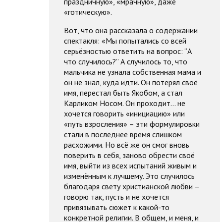
праздничную», «мрачную», даже
«готическую».
Вот, что она рассказала о содержании
спектакля: «Мы попытались со всей
серьёзностью ответить на вопрос: “А
что случилось?” А случилось то, что
мальчика не узнала собственная мама и
он не знал, куда идти. Он потерял своё
имя, перестал быть Якобом, а стал
Карликом Носом. Он проходит… не
хочется говорить «инициацию» или
«путь взросления» – эти формулировки
стали в последнее время слишком
расхожими. Но всё же он смог вновь
поверить в себя, заново обрести своё
имя, выйти из всех испытаний живым и
изменённым к лучшему. Это случилось
благодаря свету христианской любви –
говорю так, пусть и не хочется
привязывать сюжет к какой-то
конкретной религии. В общем, и меня, и