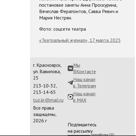
постановке заняты Анна Проскурина,
Вячеслав Ферапонтов, Савва Ревич и
Мария Нестрян.
Фото: соцсети театра
«Театральный журнал», 17 марта 2025
г. Красноярск,
Мы
ул. Вавилова,
ВКонтакте
25
Наш канал
213-10-32,
в Телеграм
213-14-65
Наш канал
tuz.kr@mail.ru
в MAX
Все права
защищены,
2026 г
Подпишитесь
на рассылку
разработка ПО