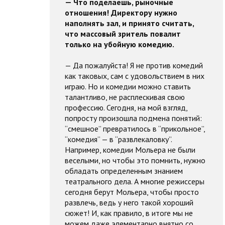
— Что поделаешь, рыночные
отношения! Директору нужно
наполнять зал, и принято считать,
что массовый зритель повалит
только на убойную комедию.
— Да пожалуйста! Я не против комедий
как таковых, сам с удовольствием в них
играю. Но и комедии можно ставить
талантливо, не расплескивая свою
профессию. Сегодня, на мой взгляд,
попросту произошла подмена понятий:
“смешное” превратилось в “прикольное”,
“комедия” — в “развлекаловку”.
Например, комедии Мольера не были
веселыми, но чтобы это помнить, нужно
обладать определенным знанием
театрального дела. А многие режиссеры
сегодня берут Мольера, чтобы просто
развлечь, ведь у него такой хороший
сюжет! И, как правило, в итоге мы не
можем даже элементарно внятно со