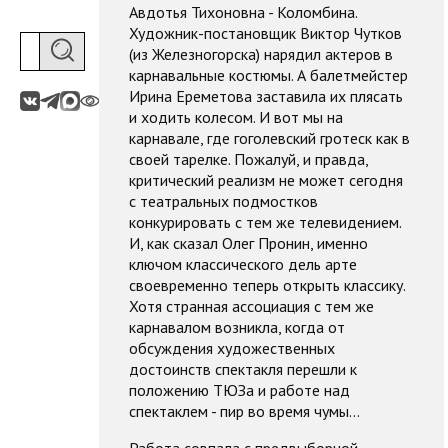
Авдотья Тихоновна - Коломбина.
Художник-постановщик Виктор Чутков
(из Железногорска) нарядил актеров в
карнавальные костюмы. А балетмейстер
Ирина Ереметова заставила их плясать
и ходить колесом. И вот мы на
карнавале, где гоголевский гротеск как в
своей тарелке. Пожалуй, и правда,
критический реализм не может сегодня
с театральных подмостков
конкурировать с тем же телевидением.
И, как сказал Олег Пронин, именно
ключом классического дель арте
своевременно теперь открыть классику.
Хотя странная ассоциация с тем же
карнавалом возникла, когда от
обсуждения художественных
достоинств спектакля перешли к
положению ТЮЗа и работе над
спектаклем - пир во время чумы...
Работа совпала с предвыборной