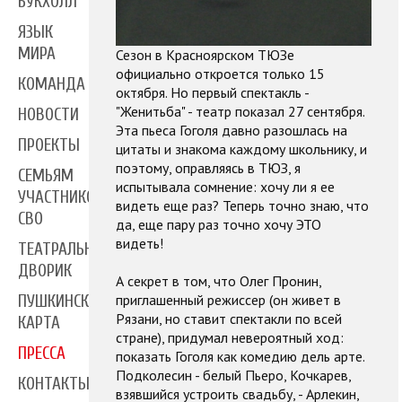
БУКХОЛЛ
ЯЗЫК
МИРА
Сезон в Красноярском ТЮЗе
официально откроется только 15
КОМАНДА
октября. Но первый спектакль -
"Женитьба" - театр показал 27 сентября.
НОВОСТИ
Эта пьеса Гоголя давно разошлась на
ПРОЕКТЫ
цитаты и знакома каждому школьнику, и
поэтому, оправляясь в ТЮЗ, я
СЕМЬЯМ
испытывала сомнение: хочу ли я ее
УЧАСТНИКОВ
видеть еще раз? Теперь точно знаю, что
СВО
да, еще пару раз точно хочу ЭТО
видеть!
ТЕАТРАЛЬНЫЙ
ДВОРИК
А секрет в том, что Олег Пронин,
приглашенный режиссер (он живет в
ПУШКИНСКАЯ
Рязани, но ставит спектакли по всей
КАРТА
стране), придумал невероятный ход:
ПРЕССА
показать Гоголя как комедию дель арте.
Подколесин - белый Пьеро, Кочкарев,
КОНТАКТЫ
взявшийся устроить свадьбу, - Арлекин,