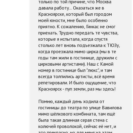
только по той причине, что Москва
давала работу... Оказаться же в
Красноярске, который был городом
моей юности, мне было особенно
приятно. К сожалению, Гинкас не смог
приехать. Трудно передать те чувства,
которые я испытала, когда спустя
столько лет вновь подъезжала к ТЮЗу,
когда проезжала мимо цирка (мы в те
годы там жили в гостинице, дружили с
цирковыми артистами). Наш с Камой
номер в гостинице был "люкс", и там
всегда толпились артисты, всё время
репетировали. И было ощущение, что
Красноярск - пуп земли, раз мы здесь!
Помню, каждый день ходила от
гостиницы до театра по улице Вавилова
мимо шёлкового комбината, там ещё
была такая длинная серая стена с
колючей проволокой, сейчас её нет, и
это прекрасно, но для меня на этом