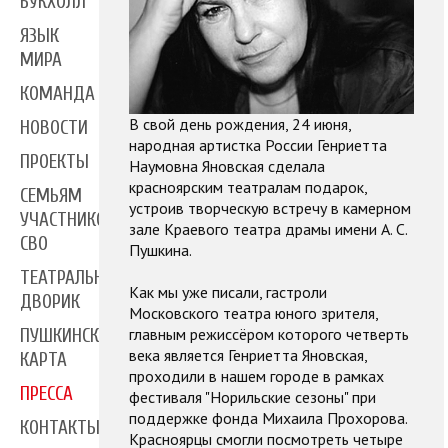
БУКХОЛЛ
ЯЗЫК
МИРА
КОМАНДА
В свой день рождения, 24 июня,
НОВОСТИ
народная артистка России Генриетта
ПРОЕКТЫ
Наумовна Яновская сделала
красноярским театралам подарок,
СЕМЬЯМ
устроив творческую встречу в камерном
УЧАСТНИКОВ
зале Краевого театра драмы имени А. С.
СВО
Пушкина.
ТЕАТРАЛЬНЫЙ
Как мы уже писали, гастроли
ДВОРИК
Московского театра юного зрителя,
главным режиссёром которого четверть
ПУШКИНСКАЯ
века является Генриетта Яновская,
КАРТА
проходили в нашем городе в рамках
ПРЕССА
фестиваля "Норильские сезоны" при
поддержке фонда Михаила Прохорова.
КОНТАКТЫ
Красноярцы смогли посмотреть четыре