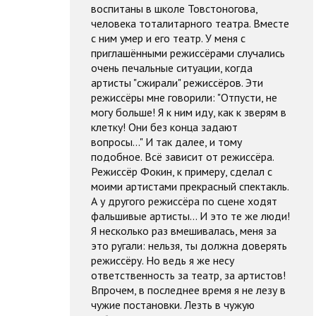
воспитаны в школе Товстоногова,
человека тоталитарного театра. Вместе
с ним умер и его театр. У меня с
приглашёнными режиссёрами случались
очень печальные ситуации, когда
артисты "сжирали" режиссёров. Эти
режиссёры мне говорили: "Отпусти, не
могу больше! Я к ним иду, как к зверям в
клетку! Они без конца задают
вопросы..." И так далее, и тому
подобное. Всё зависит от режиссёра.
Режиссёр Фокин, к примеру, сделал с
моими артистами прекрасный спектакль.
А у другого режиссёра по сцене ходят
фальшивые артисты... И это те же люди!
Я несколько раз вмешивалась, меня за
это ругали: нельзя, ты должна доверять
режиссёру. Но ведь я же несу
ответственность за театр, за артистов!
Впрочем, в последнее время я не лезу в
чужие постановки. Лезть в чужую