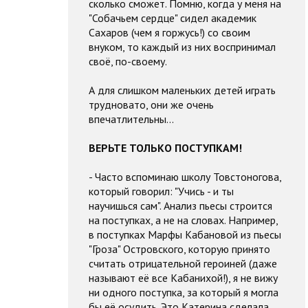
сколько сможет. Помню, когда у меня на
"Собачьем сердце" сидел академик
Сахаров (чем я горжусь!) со своим
внуком, то каждый из них воспринимал
своё, по-своему.
А для слишком маленьких детей играть
трудновато, они же очень
впечатлительны...
ВЕРЬТЕ ТОЛЬКО ПОСТУПКАМ!
- Часто вспоминаю школу Товстоногова,
который говорил: "Учись - и ты
научишься сам". Анализ пьесы строится
на поступках, а не на словах. Например,
в поступках Марфы Кабановой из пьесы
"Гроза" Островского, которую принято
считать отрицательной героиней (даже
называют её все Кабанихой!), я не вижу
ни одного поступка, за который я могла
бы её осудить. Это Катерина сделала