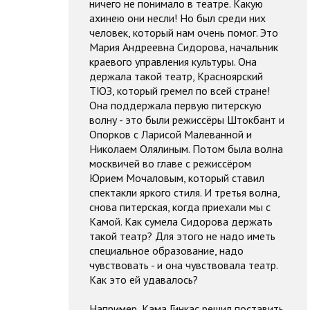
ничего не понимало в театре. Какую
ахинею они несли! Но был среди них
человек, который нам очень помог. Это
Мария Андреевна Сидорова, начальник
краевого управления культуры. Она
держала такой театр, Красноярский
ТЮЗ, который гремел по всей стране!
Она поддержала первую питерскую
волну - это были режиссёры Штокбант и
Опорков с Ларисой Малеванной и
Николаем Олялиным. Потом была волна
москвичей во главе с режиссёром
Юрием Мочаловым, который ставил
спектакли яркого стиля. И третья волна,
снова питерская, когда приехали мы с
Камой. Как сумела Сидорова держать
такой театр? Для этого не надо иметь
специальное образование, надо
чувствовать - и она чувствовала театр.
Как это ей удавалось?
Например, Кама Гинкас решил поставить