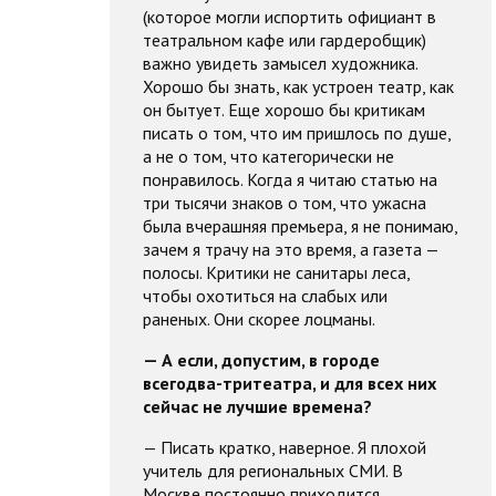
(которое могли испортить официант в
театральном кафе или гардеробщик)
важно увидеть замысел художника.
Хорошо бы знать, как устроен театр, как
он бытует. Еще хорошо бы критикам
писать о том, что им пришлось по душе,
а не о том, что категорически не
понравилось. Когда я читаю статью на
три тысячи знаков о том, что ужасна
была вчерашняя премьера, я не понимаю,
зачем я трачу на это время, а газета —
полосы. Критики не санитары леса,
чтобы охотиться на слабых или
раненых. Они скорее лоцманы.
— А если, допустим, в городе
всего
два-три
театра, и для всех них
сейчас не лучшие времена?
— Писать кратко, наверное. Я плохой
учитель для региональных СМИ. В
Москве постоянно приходится