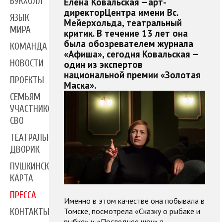
БУКХОЛЛ
Елена Ковальская —арт-
директорЦентра имени Вс.
ЯЗЫК
Мейерхольда, театральный
МИРА
критик. В течение 13 лет она
была обозревателем журнала
КОМАНДА
«Афиша», сегодня Ковальская —
НОВОСТИ
один из экспертов
национальной премии «Золотая
ПРОЕКТЫ
Маска».
СЕМЬЯМ
УЧАСТНИКОВ
СВО
ТЕАТРАЛЬНЫЙ
ДВОРИК
ПУШКИНСКАЯ
КАРТА
ПРЕССА
Именно в этом качестве она побывала в
Томске, посмотрела «Сказку о рыбаке и
КОНТАКТЫ
рыбке» и «Последнее шоу» в