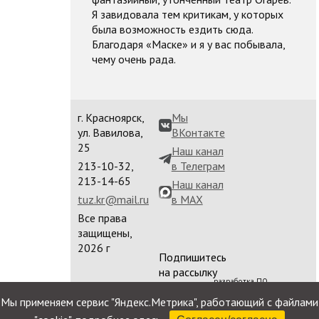
Я завидовала тем критикам, у которых
была возможность ездить сюда.
Благодаря «Маске» и я у вас побывала,
чему очень рада.
г. Красноярск,
Мы
ул. Вавилова,
ВКонтакте
25
Наш канал
213-10-32,
в Телеграм
213-14-65
Наш канал
tuz.kr@mail.ru
в MAX
Все права
защищены,
2026 г
Подпишитесь
на рассылку
разработка ПО
сайта
Мы применяем сервис "Яндекс.Метрика", работающий с файлами