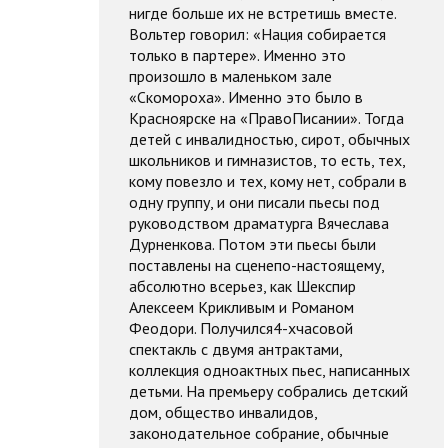
нигде больше их не встретишь вместе.
Вольтер говорил: «Нация собирается
только в партере». Именно это
произошло в маленьком зале
«Скомороха». Именно это было в
Красноярске на «ПравоПисании». Тогда
детей с инвалидностью, сирот, обычных
школьников и гимназистов, то есть, тех,
кому повезло и тех, кому нет, собрали в
одну группу, и они писали пьесы под
руководством драматурга Вячеслава
Дурненкова. Потом эти пьесы были
поставлены на сценепо-настоящему,
абсолютно всерьез, как Шекспир
Алексеем Крикливым и Романом
Феодори. Получился4-хчасовой
спектакль с двумя антрактами,
коллекция одноактных пьес, написанных
детьми. На премьеру собрались детский
дом, общество инвалидов,
законодательное собрание, обычные