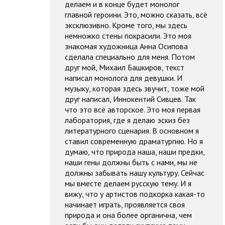
делаем и в конце будет монолог
главной героини. Это, можно сказать, всё
эксклюзивно. Кроме того, мы здесь
немножко стены покрасили. Это моя
знакомая художница Анна Осипова
сделала специально для меня. Потом
друг мой, Михаил Башкиров, текст
написал монолога для девушки. И
музыку, которая здесь звучит, тоже мой
друг написал, Иннокентий Сивцев. Так
что это всё авторское. Это моя первая
лаборатория, где я делаю эскиз без
литературного сценария. В основном я
ставил современную драматургию. Но я
думаю, что природа наша, наши предки,
наши гены должны быть с нами, мы не
должны забывать нашу культуру. Сейчас
мы вместе делаем русскую тему. И я
вижу, что у артистов подкорка какая-то
начинает играть, проявляется своя
природа и она более органична, чем