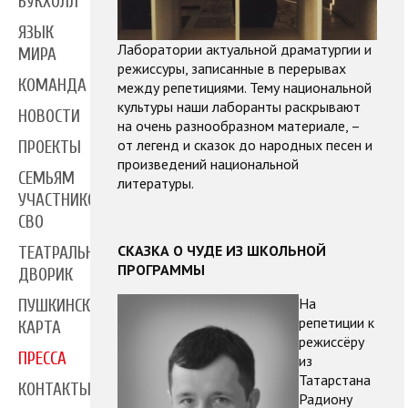
БУКХОЛЛ
ЯЗЫК
Лаборатории актуальной драматургии и
МИРА
режиссуры, записанные в перерывах
КОМАНДА
между репетициями. Тему национальной
культуры наши лаборанты раскрывают
НОВОСТИ
на очень разнообразном материале, –
от легенд и сказок до народных песен и
ПРОЕКТЫ
произведений национальной
СЕМЬЯМ
литературы.
УЧАСТНИКОВ
СВО
СКАЗКА О ЧУДЕ ИЗ ШКОЛЬНОЙ
ТЕАТРАЛЬНЫЙ
ПРОГРАММЫ
ДВОРИК
На
ПУШКИНСКАЯ
репетиции к
КАРТА
режиссёру
ПРЕССА
из
Татарстана
КОНТАКТЫ
Радиону