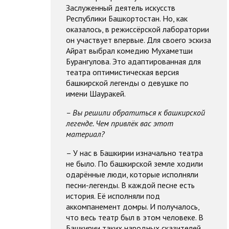
Заслуженный деятель искусств
Республики Башкортостан. Но, как
оказалось, в режиссёрской лаборатории
он участвует впервые. Для своего эскиза
Айрат выбрал комедию
Мухаметши
Бурангулова
. Это адаптированная для
театра оптимистическая версия
башкирской легенды
о девушке по
имени Шауракей.
– Вы решили обратиться к башкирской
легенде. Чем привлёк вас этот
материал?
– У нас в Башкирии изначально театра
не было. По башкирской земле ходили
одарённые люди, которые исполняли
песни-легенды. В каждой песне есть
история. Её исполняли под
аккомпанемент домры. И получалось,
что весь театр был в этом человеке. В
Башкирии таких
народных сказителей