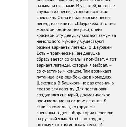
называли сэсэнами. И у людей, которые
слушали их песни, в голове возникал
спектакль. Одна из башкирских песен-
легенд называется «Шауракей». Это имя
молодой, бедной девушки, очень
красивой. Эту девушку выдают замуж за
немолодого мужчину. Существуют
разные варианты легенды о Шауракей.
Есть – трагические.Там девушка
сбрасывается со скалы и погибает. А тот
вариант легенды, который я выбрал, –
со счастливым концом. Там возникает
путаница, ряд ошибок, как в комедиях
Шекспира. В Башкирии не раз ставили в
театре эту легенду. Для постановки
создавался сценарий, драматическое
произведение на основе легенды. Я
ставлю комедию, которую мы
специально для лаборатории перевели
на русский язык. Это было трудно,
потому что там иносказательный