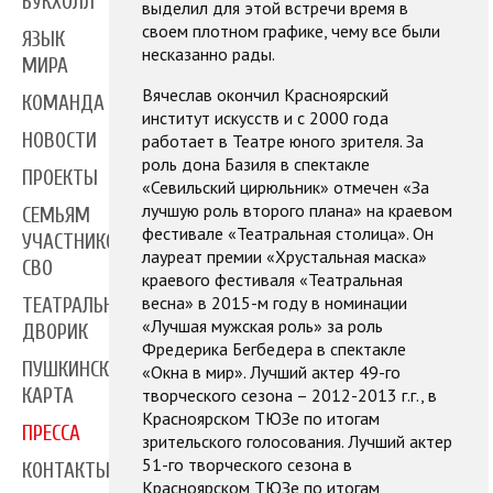
БУКХОЛЛ
выделил для этой встречи время в
своем плотном графике, чему все были
ЯЗЫК
несказанно рады.
МИРА
Вячеслав окончил Красноярский
КОМАНДА
институт искусств и с 2000 года
НОВОСТИ
работает в Театре юного зрителя. За
роль дона Базиля в спектакле
ПРОЕКТЫ
«Севильский цирюльник» отмечен «За
лучшую роль второго плана» на краевом
СЕМЬЯМ
фестивале «Театральная столица». Он
УЧАСТНИКОВ
лауреат премии «Хрустальная маска»
СВО
краевого фестиваля «Театральная
весна» в 2015-м году в номинации
ТЕАТРАЛЬНЫЙ
«Лучшая мужская роль» за роль
ДВОРИК
Фредерика Бегбедера в спектакле
ПУШКИНСКАЯ
«Окна в мир». Лучший актер 49-го
творческого сезона – 2012-2013 г.г., в
КАРТА
Красноярском ТЮЗе по итогам
ПРЕССА
зрительского голосования. Лучший актер
51-го творческого сезона в
КОНТАКТЫ
Красноярском ТЮЗе по итогам