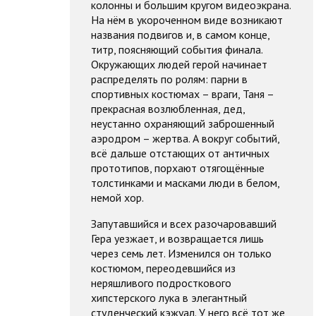
колонны и большим кругом видеоэкрана.
На нём в укороченном виде возникают
названия подвигов и, в самом конце,
титр, поясняющий события финала.
Окружающих людей герой начинает
распределять по ролям: парни в
спортивных костюмах – враги, Таня –
прекрасная возлюбленная, дед,
неустанно охраняющий заброшенный
аэродром – жертва. А вокруг событий,
всё дальше отстающих от античных
прототипов, порхают отягощённые
толстинками и масками люди в белом,
немой хор.
Запутавшийся и всех разочаровавший
Гера уезжает, и возвращается лишь
через семь лет. Изменился он только
костюмом, переодевшийся из
неряшливого подросткового
хипстерского лука в элегантный
студенческий кэжуал. У него всё тот же