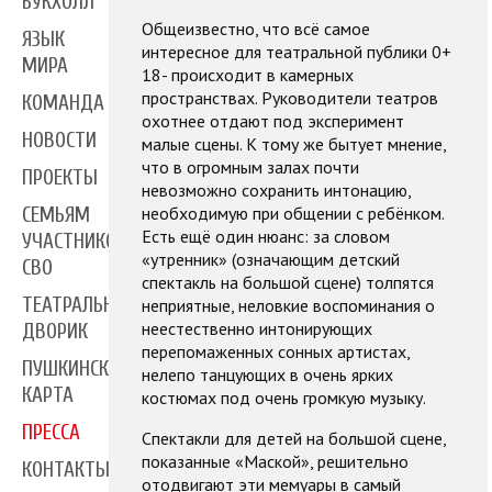
БУКХОЛЛ
Общеизвестно, что всё самое
ЯЗЫК
интересное для театральной публики 0+
МИРА
18- происходит в камерных
пространствах. Руководители театров
КОМАНДА
охотнее отдают под эксперимент
НОВОСТИ
малые сцены. К тому же бытует мнение,
что в огромным залах почти
ПРОЕКТЫ
невозможно сохранить интонацию,
необходимую при общении с ребёнком.
СЕМЬЯМ
Есть ещё один нюанс: за словом
УЧАСТНИКОВ
«утренник» (означающим детский
СВО
спектакль на большой сцене) толпятся
ТЕАТРАЛЬНЫЙ
неприятные, неловкие воспоминания о
неестественно интонирующих
ДВОРИК
перепомаженных сонных артистах,
ПУШКИНСКАЯ
нелепо танцующих в очень ярких
КАРТА
костюмах под очень громкую музыку.
ПРЕССА
Спектакли для детей на большой сцене,
показанные «Маской», решительно
КОНТАКТЫ
отодвигают эти мемуары в самый