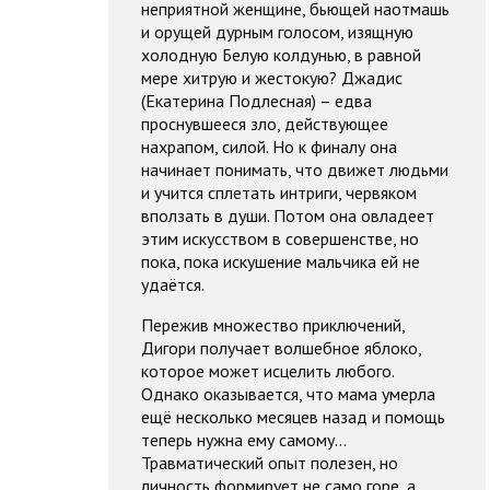
неприятной женщине, бьющей наотмашь
и орущей дурным голосом, изящную
холодную Белую колдунью, в равной
мере хитрую и жестокую? Джадис
(Екатерина Подлесная) – едва
проснувшееся зло, действующее
нахрапом, силой. Но к финалу она
начинает понимать, что движет людьми
и учится сплетать интриги, червяком
вползать в души. Потом она овладеет
этим искусством в совершенстве, но
пока, пока искушение мальчика ей не
удаётся.
Пережив множество приключений,
Дигори получает волшебное яблоко,
которое может исцелить любого.
Однако оказывается, что мама умерла
ещё несколько месяцев назад и помощь
теперь нужна ему самому…
Травматический опыт полезен, но
личность формирует не само горе, а