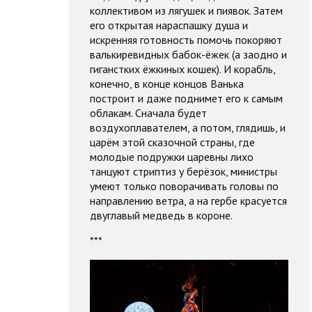
коллективом из лягушек и пиявок. Затем
его открытая нараспашку душа и
искренняя готовность помочь покоряют
валькиревидных бабок-ёжек (а заодно и
гиганстких ёжкиных кошек). И корабль,
конечно, в конце концов Ванька
построит и даже поднимет его к самым
облакам. Сначала будет
воздухоплавателем, а потом, глядишь, и
царём этой сказочной страны, где
молодые подружки царевны лихо
танцуют стриптиз у берёзок, министры
умеют только поворачивать головы по
направлению ветра, а на гербе красуется
двуглавый медведь в короне.
***