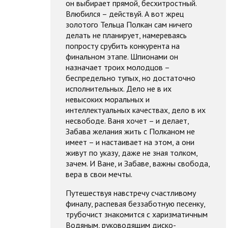
он выбирает прямой, бесхитростный.
Влюбился – действуй. А вот жрец
золотого Тельца Полкан сам ничего
делать не планирует, намереваясь
попросту срубить конкурента на
финальном этапе. Шпионами он
назначает троих молодцов –
беспредельно тупых, но достаточно
исполнительных. Дело не в их
невысоких моральных и
интеллектуальных качествах, дело в их
несвободе. Ваня хочет – и делает,
Забава желания жить с Полканом не
имеет – и настаивает на этом, а они
живут по указу, даже не зная толком,
зачем. И Ване, и Забаве, важны свобода,
вера в свои мечты.
Путешествуя навстречу счастливому
финалу, распевая беззаботную песенку,
трубочист знакомится с харизматичным
Водяным, руководящим диско-