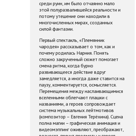
среди руин, им было отчаянно мало
этой полуразвалившейся реальности и
потому утешение они находили в
многочисленных мирах, созданных
силой фантазии.
Первый спектакль, «Племянник
чародея» рассказывает о том, как и
почему родилась Нарния. Понять
сложно закрученный сюжет помогает
смена ритма, когда бурно
развивающееся действие вдруг
замедляется, а иногда даже ставится на
паузу, комментируется, осмысляется.
Перемещения между наслаивающимися
вселенными облегчают плашки с
названиями, а героев сопровождает
система музыкальных лейтмотивов
(композитор – Евгения Терёхина). Сцена
полна магии – графическая анимация и
видеомэппинг оживляют, преображают,
возносят, прячут предметы и героев,