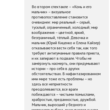
Во втором спектакле – «Конь и его
мальчик» – визуальное
противопоставление становится
очевиднее: мир реальный – серый,
тусклый, ограниченный, холодный; мир
воображения – цветной, яркий,
безграничный, тёплый. Девочка и
мальчик (Юрий Киценко и Елена Кайзер)
отказываются вести себя так, как того
требуют антигуманные правила приюта,
и их запирают в подвале. Чтобы не
замёрзнуть насмерть, они придумывают
истории – про себя в других
обстоятельствах. В нафантазированном
ими мире тоже есть проблемы – но
здесь все неприятности
преодолеваются, все враги
побеждаются – чистыми помыслами,
храбростью, преданностью, дружбой.
Мальчик, выросший у бедного и
мелочного рыбака, оказывается сыном