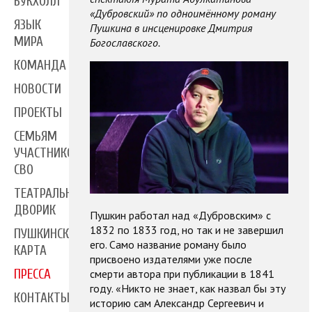
БУКХОЛЛ
«Дубровский» по одноимённому роману
ЯЗЫК
Пушкина в инсценировке Дмитрия
МИРА
Богославского.
КОМАНДА
НОВОСТИ
ПРОЕКТЫ
СЕМЬЯМ
УЧАСТНИКОВ
СВО
ТЕАТРАЛЬНЫЙ
ДВОРИК
Пушкин работал над «Дубровским» с
1832 по 1833 год, но так и не завершил
ПУШКИНСКАЯ
его. Само название роману было
КАРТА
присвоено издателями уже после
смерти автора при публикации в 1841
ПРЕССА
году. «Никто не знает, как назвал бы эту
КОНТАКТЫ
историю сам Александр Сергеевич и