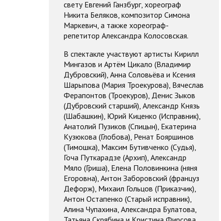
свету Евгений Ганзбург, хореограф
Никита Беляков, композитор Симона
Маркевич, а также хореограф-
репетитор Александра Колосовская.
В спектакле участвуют артисты Кирилл
Мингазов и Артём Цикало (Владимир
Дубровский), Анна Соловьёва и Ксения
Шарыпова (Мария Троекурова), Вячеслав
Ферапонтов (Троекуров), Денис Зыков
(Дубровский старший), Александр Князь
(Шабашкин), Юрий Киценко (Исправник),
Анатолий Пузиков (Спицын), Екатерина
Кузюкова (Глобова), Ренат Бояршинов
(Тимошка), Максим Бутивченко (Судья),
Гоча Путкарадзе (Архип), Александр
Мяло (Гриша), Елена Половинкина (няня
Егоровна), Антон Заборовский (француз
Дефорж), Михаил Гольцов (Приказчик),
Антон Остапенко (Старый исправник),
Алина Чупахина, Александра Булатова,
Татьяна Скрябина и Кристина Фирсова