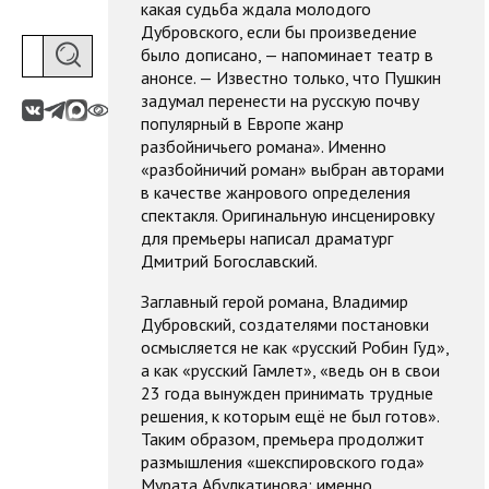
какая судьба ждала молодого
Дубровского, если бы произведение
было дописано, — напоминает театр в
анонсе. — Известно только, что Пушкин
задумал перенести на русскую почву
популярный в Европе жанр
разбойничьего романа». Именно
«разбойничий роман» выбран авторами
в качестве жанрового определения
спектакля. Оригинальную инсценировку
для премьеры написал драматург
Дмитрий Богославский.
Заглавный герой романа, Владимир
Дубровский, создателями постановки
осмысляется не как «русский Робин Гуд»,
а как «русский Гамлет», «ведь он в свои
23 года вынужден принимать трудные
решения, к которым ещё не был готов».
Таким образом, премьера продолжит
размышления «шекспировского года»
Мурата Абулкатинова: именно