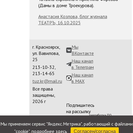
(Дамы в доме Троекурова).
Анастасия Козлова, блог журнала
ТЕАТРЪ, 16.10.2025
г. Красноярск,
Мы
ул. Вавилова,
ВКонтакте
25
Наш канал
213-10-32,
в Телеграм
213-14-65
Наш канал
tuz.kr@mail.ru
в MAX
Все права
защищены,
2026 г
Подпишитесь
на рассылку
разработка ПО
сайта
Мы применяем сервис "Яндекс.Метрика", работающий с файлами
"cookie",
подробнее здесь
Согласен/согласна