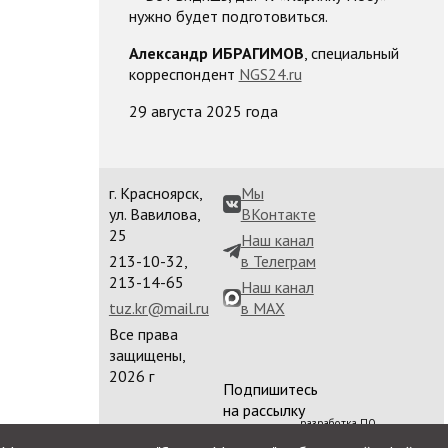
нужно будет подготовиться.
Александр ИБРАГИМОВ
, специальный
корреспондент
NGS24.ru
29 августа 2025 года
г. Красноярск,
Мы
ул. Вавилова,
ВКонтакте
25
Наш канал
213-10-32,
в Телеграм
213-14-65
Наш канал
tuz.kr@mail.ru
в MAX
Все права
защищены,
2026 г
Подпишитесь
на рассылку
разработка ПО
сайта