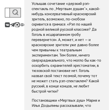
Услышав сочетание «дерзкий рэп-
спектакль по „Мертвым душам“», какой-
нибудь консервативный красноярский
зритель, возможно, по-снобски
скривится в гримасе. «Рэп по нашей
родной великой русской классике? Да
Гоголь в исцарапанном гробу
перевернется». А, может, и нет — и
красноярские зрители уже давно более
чем привычны к театральным
экспериментам. Тем более, ничего
сверхрадикального, что могло бы как-то
оскорбить охранителей хрестоматии, в
тюзовской постановке нет. Гоголь
назвал свой текст поэмой, почему тот
не может стать рэп-спектаклем? Какой
русский, в конце концов, не любит
быстрой читки?
Постановщики «Мертвых душ» Мария и
Илья Додылины рассказывали, что