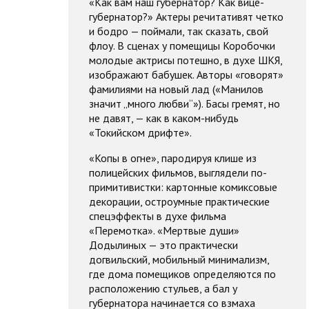
«Как вам наш губернатор? Как вице-
губернатор?» Актеры речитативят четко
и бодро — поймали, так сказать, свой
флоу. В сценах у помещицы Коробочки
молодые актрисы потешно, в духе ШКЯ,
изображают бабушек. Авторы «говорят»
фамилиями на новый лад («Манилов
значит „много любви“»). Басы гремят, но
не давят, — как в каком-нибудь
«Токийском дрифте».
«Копы в огне», пародируя клише из
полицейских фильмов, выглядели по-
примитивистки: картонные комиксовые
декорации, остроумные практические
спецэффекты в духе фильма
«Перемотка». «Мертвые души»
Додылиных — это практически
догвильский, мобильный минимализм,
где дома помещиков определяются по
расположению стульев, а бал у
губернатора начинается со взмаха