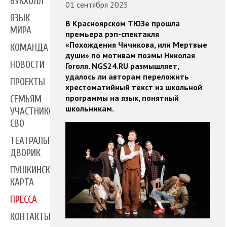
БУКХОЛЛ
01 сентября 2025
ЯЗЫК
В Красноярском ТЮЗе прошла
МИРА
премьера рэп-спектакля
«Похождения Чичикова, или Мертвые
КОМАНДА
души» по мотивам поэмы Николая
НОВОСТИ
Гоголя. NGS24.RU размышляет,
удалось ли авторам переложить
ПРОЕКТЫ
хрестоматийный текст из школьной
программы на язык, понятный
СЕМЬЯМ
школьникам.
УЧАСТНИКОВ
СВО
ТЕАТРАЛЬНЫЙ
ДВОРИК
ПУШКИНСКАЯ
КАРТА
ПРЕССА
КОНТАКТЫ