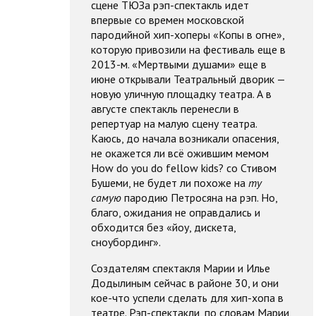
сцене ТЮЗа рэп-спектакль идет
впервые со времен московской
пародийной хип-хоперы «Копы в огне»,
которую привозили на фестиваль еще в
2013-м. «Мертвыми душами» еще в
июне открывали Театральный дворик —
новую уличную площадку театра. А в
августе спектакль перенесли в
репертуар на малую сцену театра.
Каюсь, до начала возникали опасения,
не окажется ли всё ожившим мемом
How do you do fellow kids? со Стивом
Бушеми, не будет ли похоже на
ту
самую
пародию Петросяна на рэп. Но,
благо, ожидания не оправдались и
обходится без «йоу, дискета,
сноубординг».
Создателям спектакля Марии и Илье
Додылиным сейчас в районе 30, и они
кое-что успели сделать для хип-хопа в
театре. Рэп-спектакли, по словам Марии,