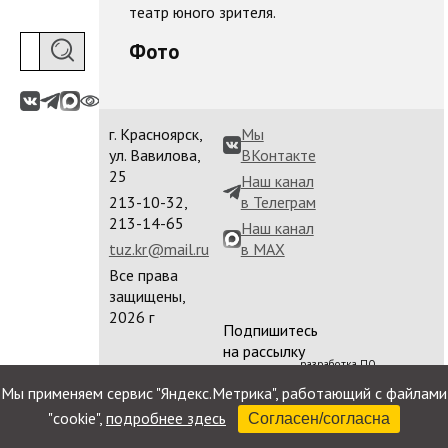
театр юного зрителя.
Фото
г. Красноярск,
Мы
ул. Вавилова,
ВКонтакте
25
Наш канал
213-10-32,
в Телеграм
213-14-65
Наш канал
tuz.kr@mail.ru
в MAX
Все права
защищены,
2026 г
Подпишитесь
на рассылку
разработка ПО
сайта
Мы применяем сервис "Яндекс.Метрика", работающий с файлами
"cookie",
подробнее здесь
Согласен/согласна