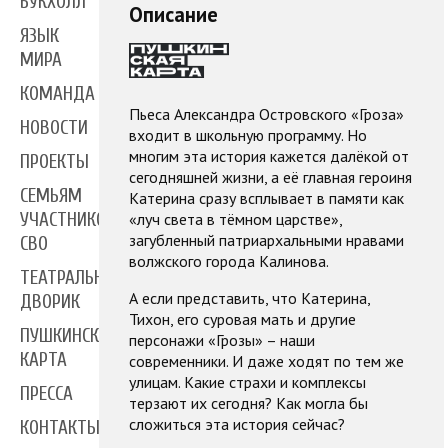
БУКХОЛЛ
Описание
ЯЗЫК
МИРА
КОМАНДА
Пьеса Александра Островского «Гроза»
НОВОСТИ
входит в школьную программу. Но
многим эта история кажется далёкой от
ПРОЕКТЫ
сегодняшней жизни, а её главная героиня
СЕМЬЯМ
Катерина сразу всплывает в памяти как
«луч света в тёмном царстве»,
УЧАСТНИКОВ
загубленный патриархальными нравами
СВО
волжского города Калинова.
ТЕАТРАЛЬНЫЙ
А если представить, что Катерина,
ДВОРИК
Тихон, его суровая мать и другие
ПУШКИНСКАЯ
персонажи «Грозы» – наши
КАРТА
современники. И даже ходят по тем же
улицам. Какие страхи и комплексы
ПРЕССА
терзают их сегодня? Как могла бы
сложиться эта история сейчас?
КОНТАКТЫ