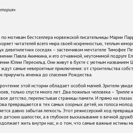
итория»
 по мотивам бестселлера норвежской писательницы Марии Парр
коряет читателей всего мира своей искренностью, теплым юмор
вух девятилетних соседях – застенчивом мечтателе Тимофее П
лнении Павла Акимкина, и его отчаянной, неутомимой подруге Е
нении Юлии Пересильд. Они живут в бухте с уютным названием 
 ждут самые невероятные приключения: от строительства собс
к приручить ягненка до спасения Рождества.
рочтение этой истории обладает особой магией. Зрители увидя
роев, только спустя много лет. Два пожилых человека – Трилле 
вое детство, перелистывая страницы памяти. И прямо на глазах
ова превращаются в тех самых озорных детей, их голоса молод
ется давно забытая легкость. Этот режиссерский ход превраща
 о детских шалостях, а в глубокое высказывание о вечной дружбе
должает жить внутри нас, и о том, что самые важные истины м