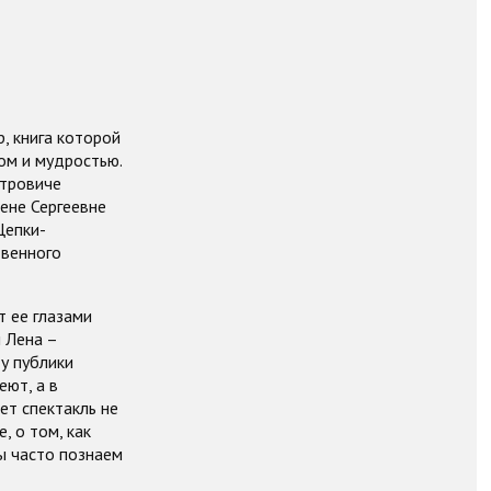
, книга которой
ом и мудростью.
етровиче
лене Сергеевне
Щепки-
твенного
т ее глазами
и Лена –
 у публики
еют, а в
ет спектакль не
, о том, как
ы часто познаем