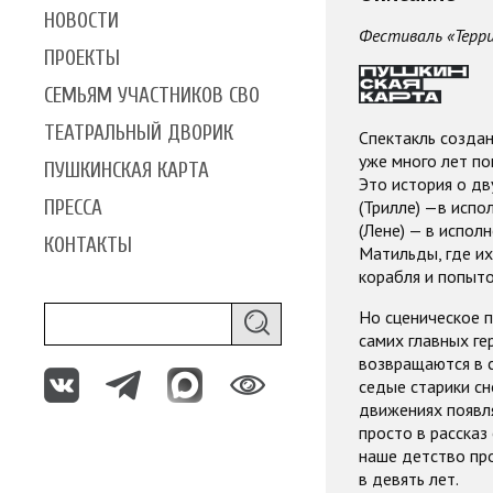
НОВОСТИ
Фестиваль «Терр
ПРОЕКТЫ
СЕМЬЯМ УЧАСТНИКОВ СВО
ТЕАТРАЛЬНЫЙ ДВОРИК
Спектакль создан
уже много лет по
ПУШКИНСКАЯ КАРТА
Это история о д
(Трилле) —в испо
ПРЕССА
(Лене) — в испол
КОНТАКТЫ
Матильды, где их
корабля и попыто
Но сценическое п
самих главных ге
возвращаются в с
седые старики сн
движениях появля
просто в рассказ
наше детство про
в девять лет.