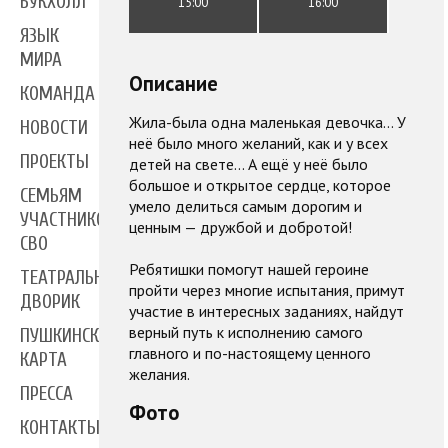
БУКХОЛЛ
15:00
16:00
ЯЗЫК
МИРА
Описание
КОМАНДА
Жила-была одна маленькая девочка... У
НОВОСТИ
неё было много желаний, как и у всех
ПРОЕКТЫ
детей на свете... А ещё у неё было
большое и открытое сердце, которое
СЕМЬЯМ
умело делиться самым дорогим и
УЧАСТНИКОВ
ценным — дружбой и добротой!
СВО
Ребятишки помогут нашей героине
ТЕАТРАЛЬНЫЙ
пройти через многие испытания, примут
ДВОРИК
участие в интересных заданиях, найдут
верный путь к исполнению самого
ПУШКИНСКАЯ
главного и по-настоящему ценного
КАРТА
желания.
ПРЕССА
Фото
КОНТАКТЫ