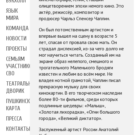
БУКХОЛЛ
олицетворением эпохи немого кино. Это
ЯЗЫК
актёр, режиссёр, композитор и
МИРА
продюсер Чарльз Спенсер Чаплин.
КОМАНДА
Он был потомственным артистом и
впервые вышел на сцену в возрасте 5
НОВОСТИ
лет, спасая от провала свою мать. Он
ПРОЕКТЫ
страдал дислексией, из-за чего долго не
мог научиться читать. Созданный им на
СЕМЬЯМ
экране образ нелепого, смешного и
УЧАСТНИКОВ
трогательного Маленького Бродяги
СВО
известен и любим во всём мире. Не
владея нотной грамотой, Чаплин писал
ТЕАТРАЛЬНЫЙ
прекрасную музыку для своих
ДВОРИК
кинокартин. В его творческом наследии
более 80-ти фильмов, среди которых
ПУШКИНСКАЯ
подлинные шедевры: «Малыш»,
КАРТА
«Золотая лихорадка», «Огни большого
города», «Великий диктатор».
ПРЕССА
КОНТАКТЫ
Заслуженный артист России Анатолий