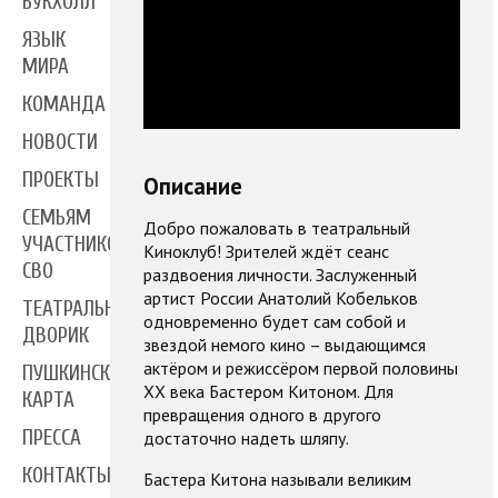
БУКХОЛЛ
ЯЗЫК
МИРА
КОМАНДА
НОВОСТИ
ПРОЕКТЫ
Описание
СЕМЬЯМ
Добро пожаловать в театральный
УЧАСТНИКОВ
Киноклуб! Зрителей ждёт сеанс
СВО
раздвоения личности. Заслуженный
артист России Анатолий Кобельков
ТЕАТРАЛЬНЫЙ
одновременно будет сам собой и
ДВОРИК
звездой немого кино – выдающимся
актёром и режиссёром первой половины
ПУШКИНСКАЯ
XX века Бастером Китоном. Для
КАРТА
превращения одного в другого
ПРЕССА
достаточно надеть шляпу.
КОНТАКТЫ
Бастера Китона называли великим