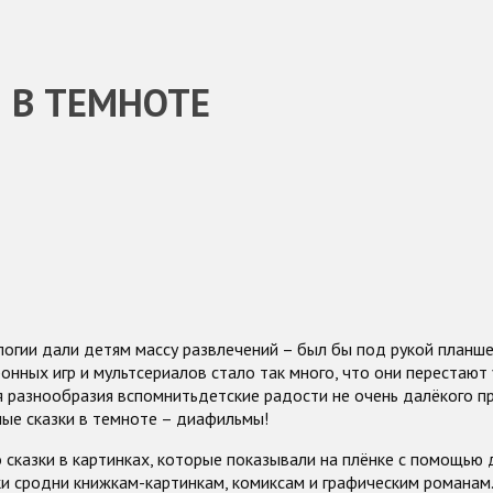
 В ТЕМНОТЕ
гии дали детям массу развлечений – был бы под рукой планше
онных игр и мультсериалов стало так много, что они перестают 
я разнообразия вспомнитьдетские радости не очень далёкого п
ые сказки в темноте – диафильмы!
сказки в картинках, которые показывали на плёнке с помощью 
и сродни книжкам-картинкам, комиксам и графическим романам