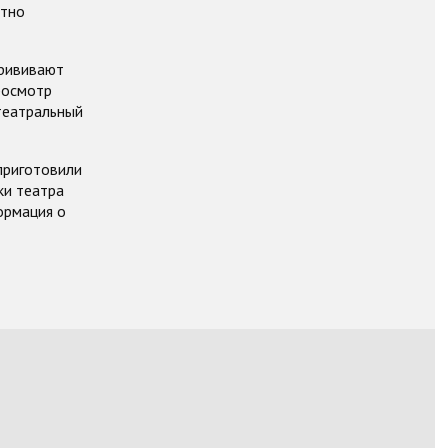
ютно
прививают
росмотр
театральный
приготовили
ки театра
ормация о