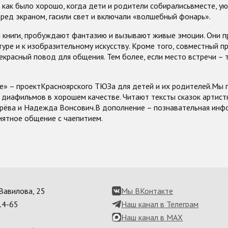
 как было хорошо, когда дети и родители собиралисьвместе, у
ред экраном, гасили свет и включали «волшебный фонарь».
и книги, пробуждают фантазию и вызывают живые эмоции. Они 
туре и к изобразительному искусству. Кроме того, совместный п
красный повод для общения. Тем более, если место встречи – 
е» – проект
Красноярского ТЮЗа
для детей и их родителей.Мы 
диафильмов в хорошем качестве. Читают тексты сказок артист
рёва и Надежда Вонсович.В дополнение – познавательная инф
иятное общение с чаепитием.
. Вавилова, 25
Мы ВКонтакте
14-65
Наш канал в Телеграм
Наш канал в MAX