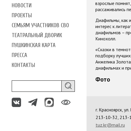
взрослые помнят,
НОВОСТИ
рассаживались пе
ПРОЕКТЫ
Диафильмы, как 
СЕМЬЯМ УЧАСТНИКОВ СВО
интерес к литера
диафильмов – пре
ТЕАТРАЛЬНЫЙ ДВОРИК
Кинохолл.
ПУШКИНСКАЯ КАРТА
«Сказки в темнот
ПРЕССА
подборку лучших 
Анже
л
ика Зо
л
ота
КОНТАКТЫ
диафильмах и пр
Фото
г. Красноярск, ул
213-10-32, 213-
tuz.kr@mail.ru