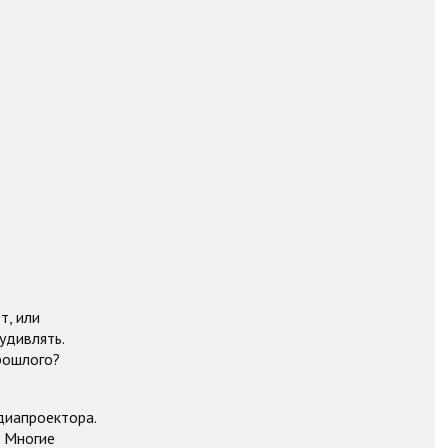
т, или
удивлять.
рошлого?
диапроектора.
. Многие