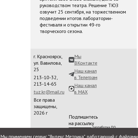
руководством театра. Решение ТЮЗ
озвучит 25 сентября, на торжественном
подведении итогов лаборатории-
фестиваля и открытии 49-го
творческого сезона.
г. Красноярск,
Мы
ул. Вавилова,
ВКонтакте
25
Наш канал
213-10-32,
в Телеграм
213-14-65
Наш канал
tuz.kr@mail.ru
в MAX
Все права
защищены,
2026 г
Подпишитесь
на рассылку
разработка ПО
сайта
Мы применяем сервис "Яндекс.Метрика", работающий с файлами