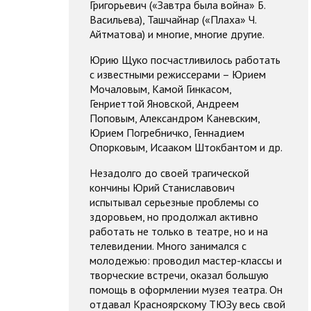
Григорьевич («Завтра была война» Б.
Васильева), Ташчайнар («Плаха» Ч.
Айтматова) и многие, многие другие.
Юрию Щуко посчастливилось работать
с известными режиссерами – Юрием
Мочаловым, Камой Гинкасом,
Генриеттой Яновской, Андреем
Поповым, Александром Каневским,
Юрием Погребничко, Геннадием
Опорковым, Исааком Штокбантом и др.
Незадолго до своей трагической
кончины Юрий Станиславович
испытывал серьезные проблемы со
здоровьем, но продолжал активно
работать не только в театре, но и на
телевидении. Много занимался с
молодежью: проводил мастер-классы и
творческие встречи, оказал большую
помощь в оформлении музея театра. Он
отдавал Красноярскому ТЮЗу весь свой