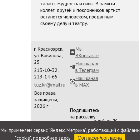
талант, мудрость и силы. В памяти
коллег, друзей и поклонников артист
останется человеком, преданным
своему делу и театру.
г. Красноярск,
Мы
ул. Вавилова,
ВКонтакте
25
Наш канал
213-10-32,
в Телеграм
213-14-65
Наш канал
tuz.kr@mail.ru
в MAX
Все права
защищены,
2026 г
Подпишитесь
на рассылку
разработка ПО
сайта
Мы применяем сервис "Яндекс.Метрика", работающий с файлами
"cookie",
подробнее здесь
Согласен/согласна