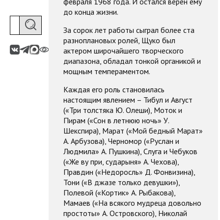
февраля 1968 года. И остался верен ему
до конца жизни.
За сорок лет работы сыграл более ста
разноплановых ролей, Щуко был
актером широчайшего творческого
диапазона, обладал тонкой органикой и
мощным темпераментом.
Каждая его роль становилась
настоящим явлением – Тибул и Август
(«Три толстяка Ю. Олеши), Моток и
Пирам («Сон в летнюю ночь» У.
Шекспира), Марат («Мой бедный Марат»
А. Арбузова), Черномор («Руслан и
Людмила» А. Пушкина), Слуга и Чебуков
(«Же ву при, сударыня» А. Чехова),
Правдин («Недоросль» Д. Фонвизина),
Тони («В джазе только девушки»),
Полевой («Кортик» А. Рыбакова),
Мамаев («На всякого мудреца довольно
простоты» А. Островского), Николай