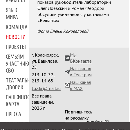
БУКХОЛЛ
показов руководители лаборатории
Олег Лоевский и Роман Феодори
ЯЗЫК
обсудили увиденное с участниками
МИРА
«Вешалки».
КОМАНДА
Фото Елены Коноваловой
НОВОСТИ
ПРОЕКТЫ
г. Красноярск,
Мы
СЕМЬЯМ
ул. Вавилова,
ВКонтакте
УЧАСТНИКОВ
25
Наш канал
СВО
213-10-32,
в Телеграм
ТЕАТРАЛЬНЫЙ
213-14-65
Наш канал
ДВОРИК
tuz.kr@mail.ru
в MAX
Все права
ПУШКИНСКАЯ
защищены,
КАРТА
2026 г
Подпишитесь
ПРЕССА
на рассылку
разработка ПО
КОНТАКТЫ
сайта