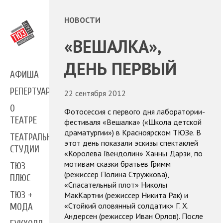
НОВОСТИ
«ВЕШАЛКА»,
ДЕНЬ ПЕРВЫЙ
АФИША
РЕПЕРТУАР
22 сентября 2012
О
Фотосессия с первого дня лаборатории-
ТЕАТРЕ
фестиваля «Вешалка» («Школа детской
драматургии») в Красноярском ТЮЗе. В
ТЕАТРАЛЬНЫЕ
этот день показали эскизы спектаклей
СТУДИИ
«Королева Гвендолин» Ханны Дарзи, по
мотивам сказки братьев Гримм
ТЮЗ
(режиссер Полина Стружкова),
ПЛЮС
«Спасательный плот» Николы
ТЮЗ +
МакКартни (режиссер Никита Рак) и
«Стойкий оловянный солдатик» Г. Х.
МОДА
Андерсен (режиссер Иван Орлов). После