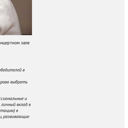
онцертном зале
обедителей в
право выбрать
ссиональные и
 личный вклад в
утацию) в
и, развивающие