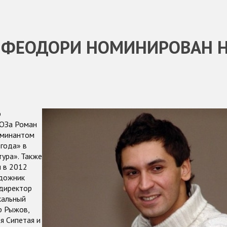
 ФЕОДОРИ НОМИНИРОВАН Н
р
ЮЗа Роман
оминантом
года» в
ура». Также
и в 2012
удожник
 директор
кальный
р Рыжов,
я Сипетая и