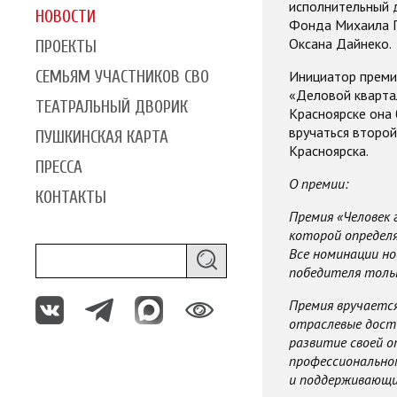
исполнительный 
НОВОСТИ
Фонда Михаила 
Оксана Дайнеко.
ПРОЕКТЫ
СЕМЬЯМ УЧАСТНИКОВ СВО
Инициатор преми
«Деловой кварта
ТЕАТРАЛЬНЫЙ ДВОРИК
Красноярске она
вручаться второй
ПУШКИНСКАЯ КАРТА
Красноярска.
ПРЕССА
О премии:
КОНТАКТЫ
Премия «Человек 
которой определ
Все номинации но
победителя тольк
Премия вручается
отраслевые дости
развитие своей о
профессионально
и поддерживающи