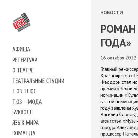
НОВОСТИ
РОМАН
ГОДА»
АФИША
16 октября 2012
РЕПЕРТУАР
Главный режиссе
О ТЕАТРЕ
Красноярского Т
ТЕАТРАЛЬНЫЕ СТУДИИ
Феодори стал н
премии «Человек 
ТЮЗ ПЛЮС
номинации «Культ
в этой номинаци
ТЮЗ + МОДА
году заявлены х
БУКХОЛЛ
Василий Слонов,
агентства «Музы
ЯЗЫК МИРА
город» Александ
КОМАНДА
продюсер Наталь