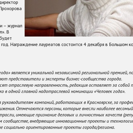
директор
Прохорова
и – журнал
л». В
 будет
 год. Награждение лауреатов состоится 4 декабря в Большом к
года» является уникальной независимой региональной премией, п
яют представители и эксперты бизнес-сообщества города.
сят отраслевую направленность, редакция оставляет за собой 
о в одной главной надотраслевой номинации «Человек года».
 руководителям компаний, работающих в Красноярске, за профе
жения. Отмечаются персоны, которые внесли наиболее весомый
трасли, имеющие признание деловых и личностных качеств (реп
м сообществе, внедряющие инновационные проекты и технологи
е социально ориентированные проекты города/региона.