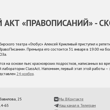
 АКТ «ПРАВОПИСАНИЙ» - СК
ирского театра «Глобус» Алексей Крикливый приступил к репет
ПравоПисания». Премьера его состоится 31 января в 19.00 на б
ЮЗа.
тся на основе пьес красноярских подростков, написанных во вр
 лаборатории ClassAct. Напомним, первый этап этой работы – 
едставлен
24 ноября
.
. Вавилова, 25
Мы ВКонтакте
14-65
Наш канал в Телеграм